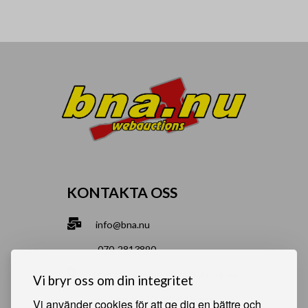
KONTAKTA OSS
info@bna.nu
070-2813890
Norrgårdsgatan 9a, 686 35 Sunne
Vi bryr oss om din integritet
Bjälverud 540, 68693 Sunne
Vi använder cookies för att ge dig en bättre och