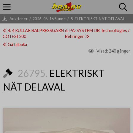
Auktioner
/
2026-06-16 Sunne
/
5. ELEKTRISKT NÄT DELAVAL
4. 4 RULLAR BALPRESSGARN
6. PA-SYSTEM DB Technoliogies /
COTESI 300
Behringer
Gå tillbaka
Visad:
240 gånger
26795.
ELEKTRISKT
NÄT DELAVAL