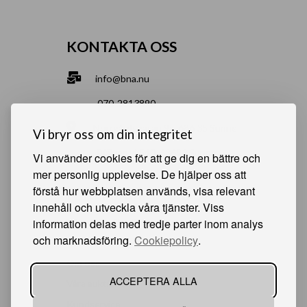
KONTAKTA OSS
info@bna.nu
070-2813890
Norrgårdsgatan 9a, 686 35 Sunne
Vi bryr oss om din integritet
Bjälverud 540, 68693 Sunne
Vi använder cookies för att ge dig en bättre och
mer personlig upplevelse. De hjälper oss att
förstå hur webbplatsen används, visa relevant
HJÄLPSAMMA SIDOR
innehåll och utveckla våra tjänster. Viss
information delas med tredje parter inom analys
Något du vill sälja?
och marknadsföring.
Cookiepolicy
.
Att köpa från oss
Om oss
ACCEPTERA ALLA
Våra auktioner
Kundservice