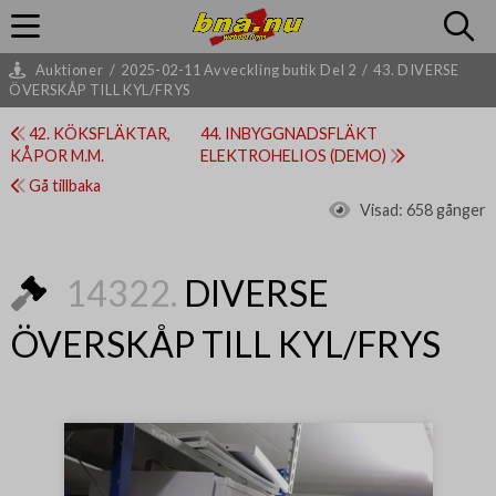
Auktioner
/
2025-02-11 Avveckling butik Del 2
/
43. DIVERSE
ÖVERSKÅP TILL KYL/FRYS
42. KÖKSFLÄKTAR,
44. INBYGGNADSFLÄKT
KÅPOR M.M.
ELEKTROHELIOS (DEMO)
Gå tillbaka
Visad:
658 gånger
14322.
DIVERSE
ÖVERSKÅP TILL KYL/FRYS