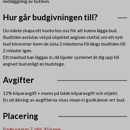
nedläggning av butiken.
Hur går budgivningen till?
Du måste skapa ett konto hos oss för att kunna lägga bud.
Budtiden avslutas vid på objektet angiven sluttid, om ett nytt
bud inkommer inom de sista 2 minuterna förlängs budtiden till
2 minuter igen.
Ett maxbud kan läggas in, då bjuder systemet åt dig upp till
angivet bud enligt en budstege.
Avgifter
12% köparavgift + moms på både köparavgift och objekt
.
En uträkning av avgifterna visas innan ni godkänner ert bud.
Placering
Badhusgatan 7, 686 30 Sunne