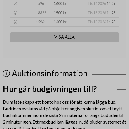
15961
1 600 kr
Tis 16 2026
14:29
18322
1 500 kr
Tis 16 2026
14:28
15961
1 400 kr
Tis 16 2026
14:28
VISA ALLA
Auktionsinformation
Hur går budgivningen till?
Du måste skapa ett konto hos oss för att kunna lägga bud.
Budtiden avslutas vid på objektet angiven sluttid, om ett nytt
bud inkommer inom de sista 2 minuterna förlängs budtiden till
2 minuter igen. Ett maxbud kan läggas in, då bjuder systemet åt
dig upp till angivet bud enligt en budstege.