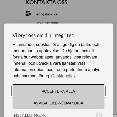
KONTAKTA OSS
info@bna.nu
070-2813890
Norrgårdsgatan 9a, 686 35 Sunne
Vi bryr oss om din integritet
Bjälverud 540, 68693 Sunne
Vi använder cookies för att ge dig en bättre och
mer personlig upplevelse. De hjälper oss att
förstå hur webbplatsen används, visa relevant
HJÄLPSAMMA SIDOR
innehåll och utveckla våra tjänster. Viss
information delas med tredje parter inom analys
Något du vill sälja?
och marknadsföring.
Cookiepolicy
.
Att köpa från oss
Om oss
ACCEPTERA ALLA
Våra auktioner
Kundservice
AVVISA ICKE-NÖDVÄNDIGA
INSTÄLLNINGAR