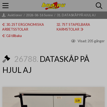
Auktioner
/
2026-06-16 Sunne
/
31. DATASKÅP PÅ HJUL AJ
30. 2ST ERGONOMISKA
32. 7ST STAPELBARA
ARBETSSTOLAR
KARMSTOLAR
Gå tillbaka
Visad:
205 gånger
26788.
DATASKÅP PÅ
HJUL AJ