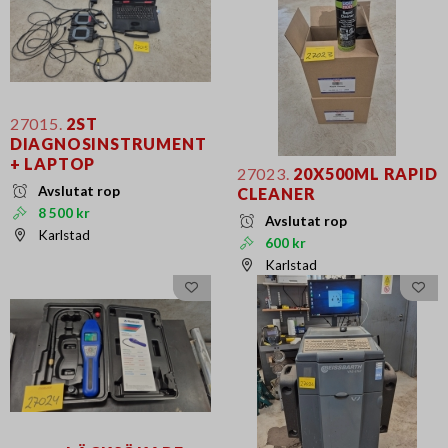
27015.
2ST
DIAGNOSINSTRUMENT
+ LAPTOP
27023.
20X500ML RAPID
Avslutat rop
CLEANER
8 500 kr
Avslutat rop
Karlstad
600 kr
Karlstad