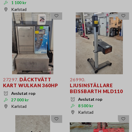
1 100 kr
Karlstad
27297.
DÄCKTVÄTT
26990.
KART WULKAN 360HP
LJUSINSTÄLLARE
BEISSBARTH MLD110
Avslutat rop
Avslutat rop
27 000 kr
8 500 kr
Karlstad
Karlstad