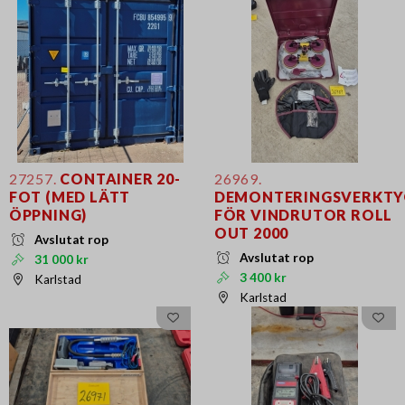
27257.
CONTAINER 20-
26969.
FOT (MED LÄTT
DEMONTERINGSVERKTY
ÖPPNING)
FÖR VINDRUTOR ROLL
OUT 2000
Avslutat rop
Avslutat rop
31 000 kr
3 400 kr
Karlstad
Karlstad