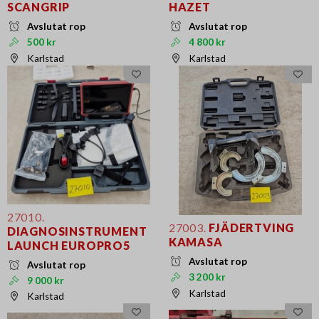
SCANGRIP
HAZET
Avslutat rop
Avslutat rop
500 kr
4 800 kr
Karlstad
Karlstad
27010.
27003.
FJÄDERTVING
DIAGNOSINSTRUMENT
KAMASA
LAUNCH EUROPRO5
Avslutat rop
Avslutat rop
3 200 kr
9 000 kr
Karlstad
Karlstad