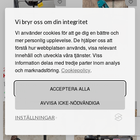
Vi bryr oss om din integritet
Vi använder cookies för att ge dig en bättre och
mer personlig upplevelse. De hjälper oss att
förstå hur webbplatsen används, visa relevant
innehåll och utveckla våra tjänster. Viss
information delas med tredje parter inom analys
27038.
VÄXELLÅDSLYFT
27040.
MOTORLYFT
och marknadsföring.
Cookiepolicy
.
KAMASA 750KG
KAMASA 1000KG
Avslutat rop
Avslutat rop
ACCEPTERA ALLA
1 600 kr
2 800 kr
Karlstad
Karlstad
AVVISA ICKE-NÖDVÄNDIGA
INSTÄLLNINGAR