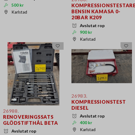
KOMPRESSIONSTESTAR
500 kr
BENSIN KAMASA 0-
Karlstad
20BAR K209
Avslutat rop
900 kr
Karlstad
26983.
KOMPRESSIONSTEST
DIESEL
26988.
Avslutat rop
RENOVERINGSSATS
GLÖDSTIFTHÅL BETA
400 kr
Karlstad
Avslutat rop