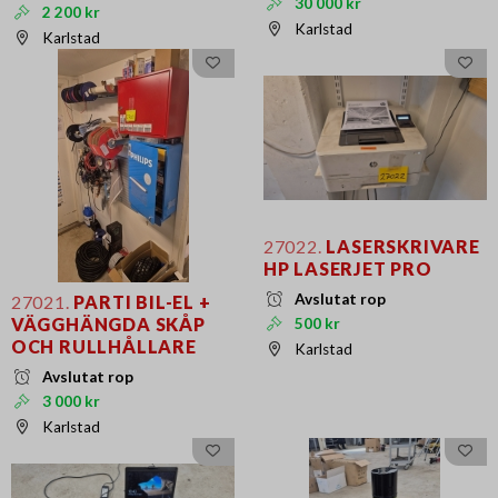
30 000 kr
2 200 kr
Karlstad
Karlstad
27022.
LASERSKRIVARE
HP LASERJET PRO
Avslutat rop
27021.
PARTI BIL-EL +
VÄGGHÄNGDA SKÅP
500 kr
OCH RULLHÅLLARE
Karlstad
Avslutat rop
3 000 kr
Karlstad