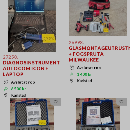
26998.
GLASMONTAGEUTRUST
+ FOGSPRUTA
27250.
MILWAUKEE
DIAGNOSINSTRUMENT
Avslutat rop
AUTOCOM ICON +
LAPTOP
1 400 kr
Karlstad
Avslutat rop
6 500 kr
Karlstad