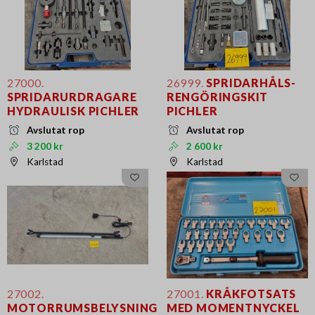
27000.
26999.
SPRIDARHÅLS-
SPRIDARURDRAGARE
RENGÖRINGSKIT
HYDRAULISK PICHLER
PICHLER
Avslutat rop
Avslutat rop
3 200 kr
2 600 kr
Karlstad
Karlstad
27002.
27001.
KRÅKFOTSATS
MOTORRUMSBELYSNING
MED MOMENTNYCKEL