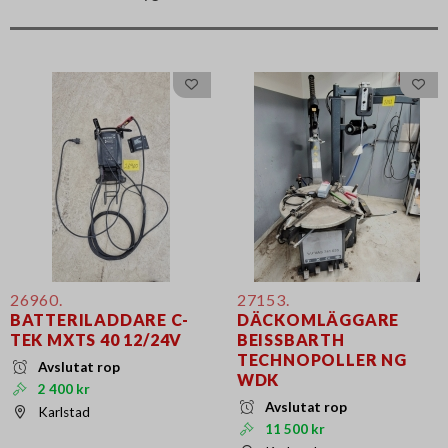
26960.
27153.
BATTERILADDARE C-
DÄCKOMLÄGGARE
TEK MXTS 40 12/24V
BEISSBARTH
TECHNOPOLLER NG
Avslutat rop
WDK
2 400 kr
Avslutat rop
Karlstad
11 500 kr