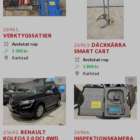
26961.
VERKTYGSSATSER
Avslutat rop
26963.
DÄCKKÄRRA
SMART CART
1 300 kr
Karlstad
Avslutat rop
1 800 kr
Karlstad
25642.
RENAULT
26966.
KOLEOS 2.0 DCI 4WD
INSPEKTIONSKAMERA