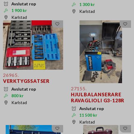
Avslutat rop
1 300 kr
1 900 kr
Karlstad
Karlstad
26965.
VERKTYGSSATSER
27155.
Avslutat rop
HJULBALANSERARE
800 kr
RAVAGLIOLI G3-128R
Karlstad
Avslutat rop
11 500 kr
Karlstad