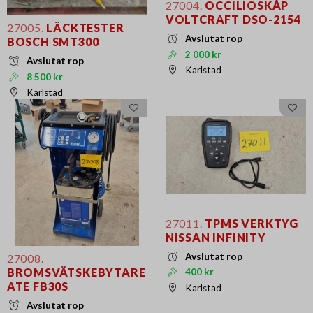
27004.
OCCILIOSKÅP
VOLTCRAFT DSO-2154
27005.
LÄCKTESTER
Avslutat rop
BOSCH SMT300
2 000 kr
Avslutat rop
Karlstad
8 500 kr
Karlstad
27011.
TPMS VERKTYG
NISSAN INFINITY
Avslutat rop
27008.
BROMSVÄTSKEBYTARE
400 kr
ATE FB30S
Karlstad
Avslutat rop