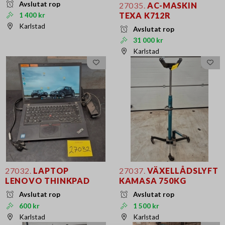
Avslutat rop
27035.
AC-MASKIN
TEXA K712R
1 400 kr
Karlstad
Avslutat rop
31 000 kr
Karlstad
27032.
LAPTOP
27037.
VÄXELLÅDSLYFT
LENOVO THINKPAD
KAMASA 750KG
Avslutat rop
Avslutat rop
600 kr
1 500 kr
Karlstad
Karlstad