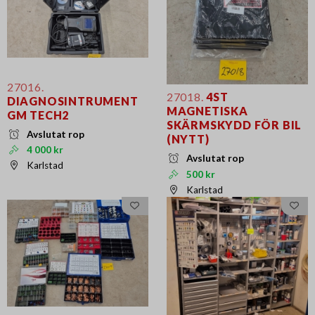
27016.
27018.
4ST
DIAGNOSINTRUMENT
MAGNETISKA
GM TECH2
SKÄRMSKYDD FÖR BIL
Avslutat rop
(NYTT)
4 000 kr
Avslutat rop
Karlstad
500 kr
Karlstad