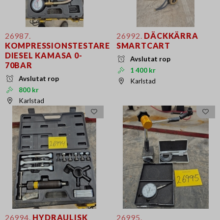
26987.
26992.
DÄCKKÄRRA
KOMPRESSIONSTESTARE
SMARTCART
DIESEL KAMASA 0-
Avslutat rop
70BAR
1 400 kr
Avslutat rop
Karlstad
800 kr
Karlstad
26994.
HYDRAULISK
26995.