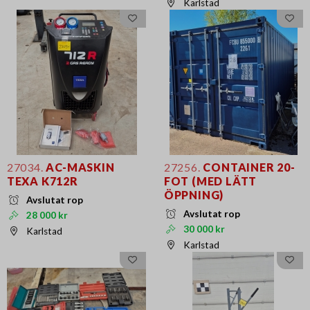
Karlstad
27034.
AC-MASKIN
27256.
CONTAINER 20-
TEXA K712R
FOT (MED LÄTT
ÖPPNING)
Avslutat rop
Avslutat rop
28 000 kr
30 000 kr
Karlstad
Karlstad