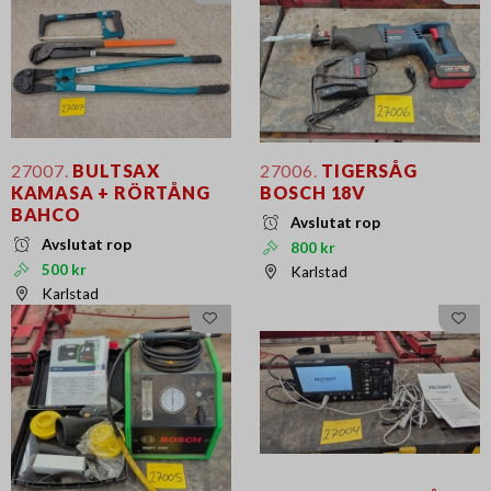
27007.
BULTSAX
27006.
TIGERSÅG
KAMASA + RÖRTÅNG
BOSCH 18V
BAHCO
Avslutat rop
Avslutat rop
800 kr
500 kr
Karlstad
Karlstad