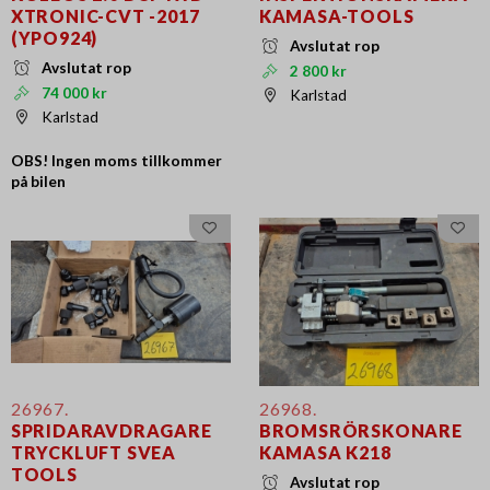
XTRONIC-CVT -2017
KAMASA-TOOLS
(YPO924)
Avslutat rop
Avslutat rop
2 800 kr
74 000 kr
Karlstad
Karlstad
OBS! Ingen moms tillkommer
på bilen
26967.
26968.
SPRIDARAVDRAGARE
BROMSRÖRSKONARE
TRYCKLUFT SVEA
KAMASA K218
TOOLS
Avslutat rop