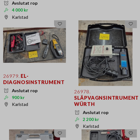
Avslutat rop
4 000 kr
Karlstad
26979.
EL-
DIAGNOSINSTRUMENT
Avslutat rop
26978.
SLÄPVAGNSINTRUMENT
900 kr
WÜRTH
Karlstad
Avslutat rop
2 200 kr
Karlstad