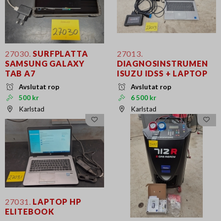
27030.
SURFPLATTA
27013.
SAMSUNG GALAXY
DIAGNOSINSTRUMEN
TAB A7
ISUZU IDSS + LAPTOP
Avslutat rop
Avslutat rop
500 kr
6 500 kr
Karlstad
Karlstad
27031.
LAPTOP HP
ELITEBOOK