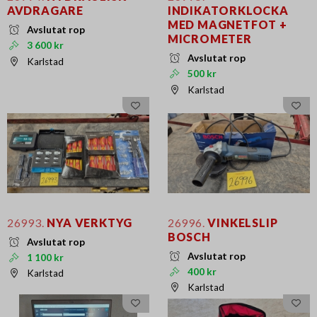
AVDRAGARE
INDIKATORKLOCKA
MED MAGNETFOT +
Avslutat rop
MICROMETER
3 600 kr
Avslutat rop
Karlstad
500 kr
Karlstad
26993.
NYA VERKTYG
26996.
VINKELSLIP
BOSCH
Avslutat rop
Avslutat rop
1 100 kr
400 kr
Karlstad
Karlstad