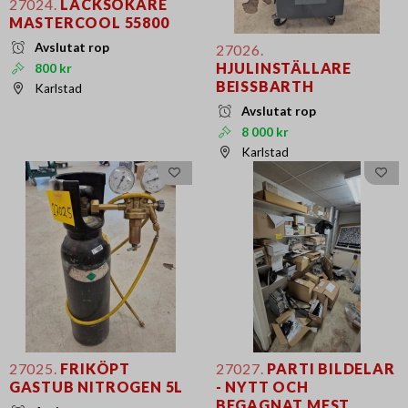
27024.
LÄCKSÖKARE
MASTERCOOL 55800
Avslutat rop
27026.
HJULINSTÄLLARE
800 kr
BEISSBARTH
Karlstad
Avslutat rop
8 000 kr
Karlstad
27025.
FRIKÖPT
27027.
PARTI BILDELAR
GASTUB NITROGEN 5L
- NYTT OCH
BEGAGNAT MEST