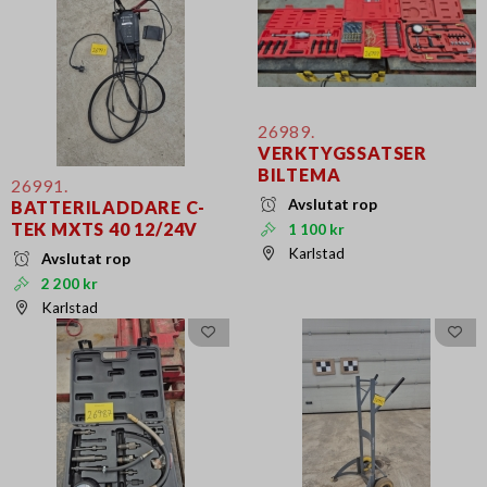
26989.
VERKTYGSSATSER
BILTEMA
26991.
Avslutat rop
BATTERILADDARE C-
TEK MXTS 40 12/24V
1 100 kr
Karlstad
Avslutat rop
2 200 kr
Karlstad