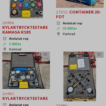
27255.
CONTAINER 20-
FOT
26984.
Avslutat rop
KYLARTRYCKTESTARE
31 000 kr
KAMASA K185
Karlstad
Avslutat rop
1 300 kr
Karlstad
26985.
KYLARTRYCKTESTARE
Avslutat rop
26986.