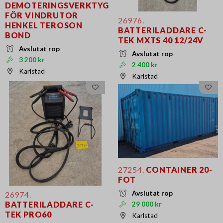
DEMOTERINGSVERKTYG
FÖR VINDRUTOR
26976.
HENKEL TEROSON
BATTERILADDARE C-
BOND
TEK MXTS 40 12/24V
Avslutat rop
Avslutat rop
3 200 kr
2 400 kr
Karlstad
Karlstad
27254.
CONTAINER 20-
FOT
Avslutat rop
26974.
BATTERILADDARE C-
29 000 kr
TEK PRO60
Karlstad