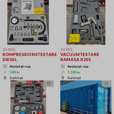
26980.
26981.
KOMPRESSIONSTESTARE
VACUUMTESTARE
DIESEL
KAMASA K201
Avslutat rop
Avslutat rop
500 kr
1 200 kr
Karlstad
Karlstad