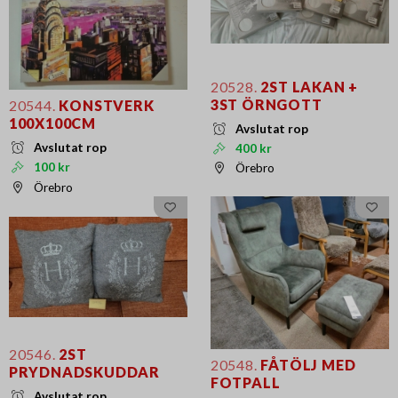
20528.
2ST LAKAN +
3ST ÖRNGOTT
20544.
KONSTVERK
100X100CM
Avslutat rop
Avslutat rop
400 kr
100 kr
Örebro
Örebro
20546.
2ST
20548.
FÅTÖLJ MED
PRYDNADSKUDDAR
FOTPALL
Avslutat rop