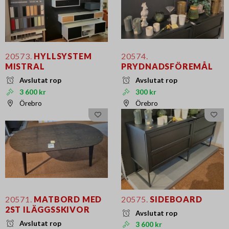
20573.
HYLLSYSTEM
20574.
MISTRAL
PRYDNADSFÖREMÅL
Avslutat rop
Avslutat rop
3 600 kr
300 kr
Örebro
Örebro
20571.
MATBORD MED
20575.
SIDEBOARD
2ST ILÄGGSSKIVOR
Avslutat rop
Avslutat rop
3 600 kr