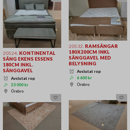
20532.
RAMSÄNGAR
180X200CM INKL
20524.
KONTINENTAL
SÄNGGAVEL MED
SÄNG EKENS ESSENS
BELYSNING
180CM INKL.
SÄNGGAVEL
Avslutat rop
6 600 kr
Avslutat rop
Örebro
23 000 kr
Örebro