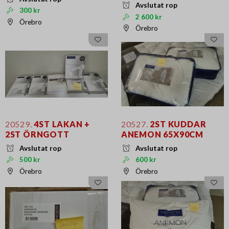
Avslutat rop
300 kr
2 600 kr
Örebro
Örebro
20529.
4ST LAKAN +
20527.
2ST KUDDAR
2ST ÖRNGOTT
ANEMON 65X90CM
Avslutat rop
Avslutat rop
500 kr
600 kr
Örebro
Örebro