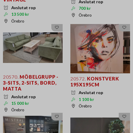
Avslutat rop
Avslutat rop
700 kr
13 500 kr
Örebro
Örebro
20570.
MÖBELGRUPP -
20572.
KONSTVERK
3-SITS, 2-SITS, BORD,
195X195CM
MATTA
Avslutat rop
Avslutat rop
1 100 kr
15 000 kr
Örebro
Örebro