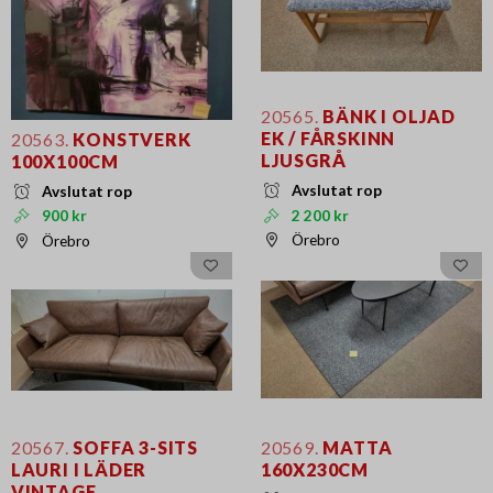
20565.
BÄNK I OLJAD
EK / FÅRSKINN
20563.
KONSTVERK
LJUSGRÅ
100X100CM
Avslutat rop
Avslutat rop
2 200 kr
900 kr
Örebro
Örebro
20567.
SOFFA 3-SITS
20569.
MATTA
LAURI I LÄDER
160X230CM
VINTAGE