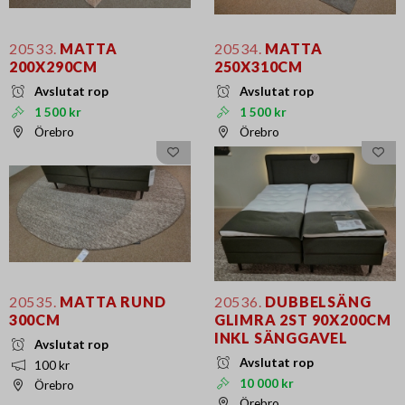
20533.
MATTA
20534.
MATTA
200X290CM
250X310CM
Avslutat rop
Avslutat rop
1 500 kr
1 500 kr
Örebro
Örebro
20535.
MATTA RUND
20536.
DUBBELSÄNG
300CM
GLIMRA 2ST 90X200CM
INKL SÄNGGAVEL
Avslutat rop
Avslutat rop
100 kr
10 000 kr
Örebro
Örebro