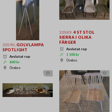
20589.
4 ST STOL
SIERRA I OLIKA
FÄRGER
20590.
GOLVLAMPA
Avslutat rop
SPOTLIGHT
1 100 kr
Avslutat rop
Örebro
600 kr
Örebro