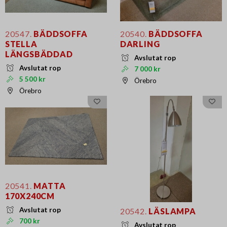
20547.
BÄDDSOFFA
20540.
BÄDDSOFFA
STELLA
DARLING
LÄNGSBÄDDAD
Avslutat rop
Avslutat rop
7 000 kr
5 500 kr
Örebro
Örebro
20541.
MATTA
170X240CM
Avslutat rop
20542.
LÄSLAMPA
700 kr
Avslutat rop