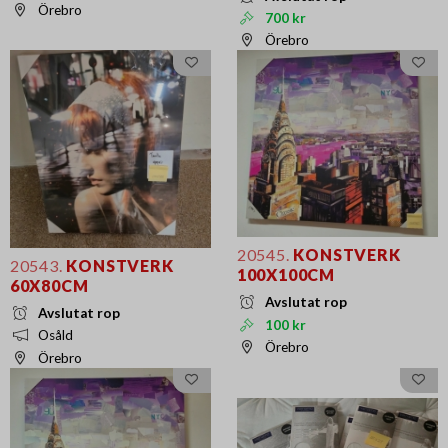
Örebro
700 kr
Örebro
20545.
KONSTVERK
20543.
KONSTVERK
100X100CM
60X80CM
Avslutat rop
Avslutat rop
100 kr
Osåld
Örebro
Örebro