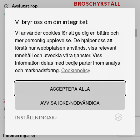
BROSCHYRSTÄLL
Avslutat rop
Avslutat rop
800 kr
100 kr
Örebro
Vi bryr oss om din integritet
Örebro
Vi använder cookies för att ge dig en bättre och
mer personlig upplevelse. De hjälper oss att
förstå hur webbplatsen används, visa relevant
innehåll och utveckla våra tjänster. Viss
information delas med tredje parter inom analys
och marknadsföring.
Cookiepolicy
.
ACCEPTERA ALLA
20612.
LAGERHYLLA
20614.
AL-SÄCKKÄRRA
AVVISA ICKE-NÖDVÄNDIGA
Avslutat rop
Avslutat rop
600 kr
1 400 kr
INSTÄLLNINGAR
Örebro
Örebro
Innehåll ingår ej