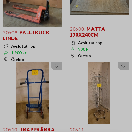
20608.
MATTA
20609.
PALLTRUCK
170X240CM
LINDE
Avslutat rop
Avslutat rop
900 kr
1 900 kr
Örebro
Örebro
20610.
TRAPPKÄRRA
20611.