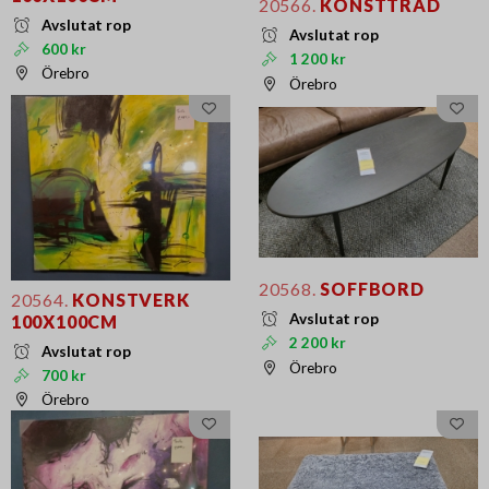
20566.
KONSTTRÄD
Avslutat rop
Avslutat rop
600 kr
1 200 kr
Örebro
Örebro
20568.
SOFFBORD
20564.
KONSTVERK
Avslutat rop
100X100CM
2 200 kr
Avslutat rop
Örebro
700 kr
Örebro