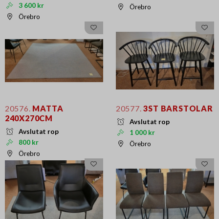
3 600 kr
Örebro
Örebro
20576.
MATTA
20577.
3ST BARSTOLAR
240X270CM
Avslutat rop
Avslutat rop
1 000 kr
800 kr
Örebro
Örebro