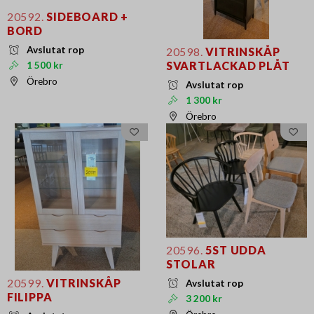
20592.
SIDEBOARD +
BORD
Avslutat rop
20598.
VITRINSKÅP
SVARTLACKAD PLÅT
1 500 kr
Örebro
Avslutat rop
1 300 kr
Örebro
20596.
5ST UDDA
STOLAR
20599.
VITRINSKÅP
Avslutat rop
FILIPPA
3 200 kr