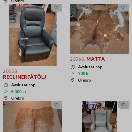
Örebro
20560.
MATTA
Avslutat rop
20558.
900 kr
RECLINERFÅTÖLJ
Örebro
Avslutat rop
5 000 kr
Örebro