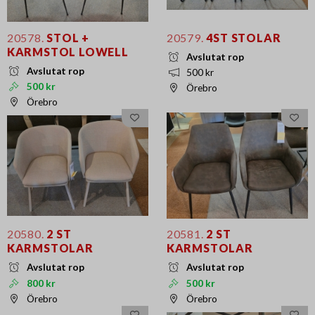
20578.
STOL +
20579.
4ST STOLAR
KARMSTOL LOWELL
Avslutat rop
Avslutat rop
500 kr
500 kr
Örebro
Örebro
20580.
2 ST
20581.
2 ST
KARMSTOLAR
KARMSTOLAR
Avslutat rop
Avslutat rop
800 kr
500 kr
Örebro
Örebro