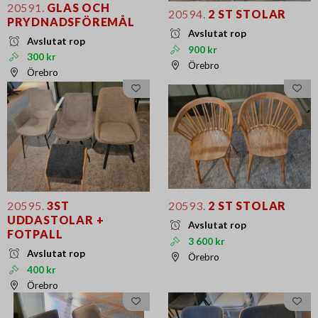
20591.
GLAS OCH
20594.
2 ST STOLAR
PRYDNADSFÖREMÅL
Avslutat rop
Avslutat rop
900 kr
300 kr
Örebro
Örebro
20595.
3ST
20593.
2 ST STOLAR
UDDASTOLAR +
Avslutat rop
FOTPALL
3 600 kr
Avslutat rop
Örebro
400 kr
Örebro