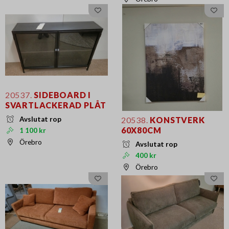
20537.
SIDEBOARD I
SVARTLACKERAD PLÅT
Avslutat rop
20538.
KONSTVERK
60X80CM
1 100 kr
Örebro
Avslutat rop
400 kr
Örebro