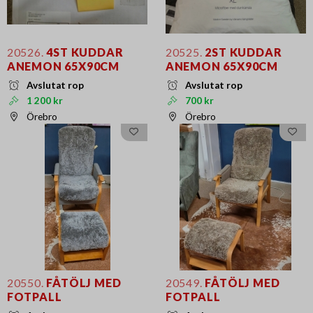
20526.
4ST KUDDAR
20525.
2ST KUDDAR
ANEMON 65X90CM
ANEMON 65X90CM
Avslutat rop
Avslutat rop
1 200 kr
700 kr
Örebro
Örebro
20550.
FÅTÖLJ MED
20549.
FÅTÖLJ MED
FOTPALL
FOTPALL