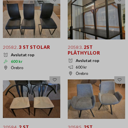
20582.
3 ST STOLAR
20583.
2ST
PLÅTHYLLOR
Avslutat rop
Avslutat rop
600 kr
600 kr
Örebro
Örebro
20584.
2 ST
20585.
2ST