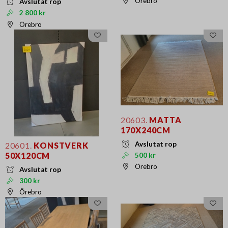
Örebro
Avslutat rop
2 800 kr
Örebro
20603.
MATTA
170X240CM
Avslutat rop
20601.
KONSTVERK
50X120CM
500 kr
Örebro
Avslutat rop
300 kr
Örebro