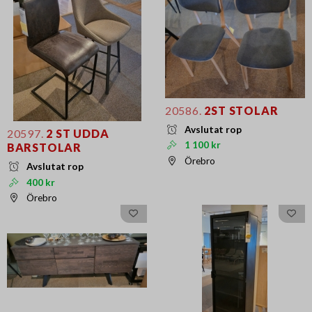
20586.
2ST STOLAR
Avslutat rop
20597.
2 ST UDDA
1 100 kr
BARSTOLAR
Örebro
Avslutat rop
400 kr
Örebro