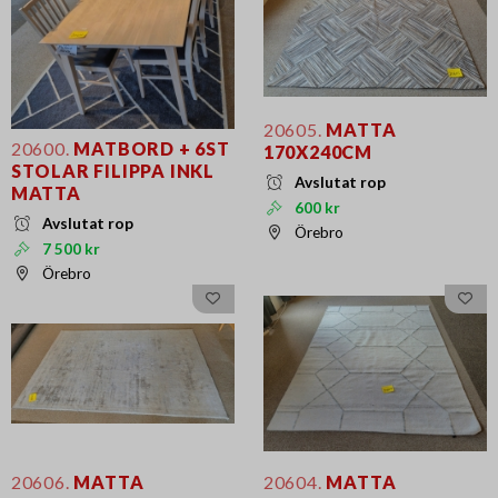
20605.
MATTA
20600.
MATBORD + 6ST
170X240CM
STOLAR FILIPPA INKL
Avslutat rop
MATTA
600 kr
Avslutat rop
Örebro
7 500 kr
Örebro
20606.
MATTA
20604.
MATTA