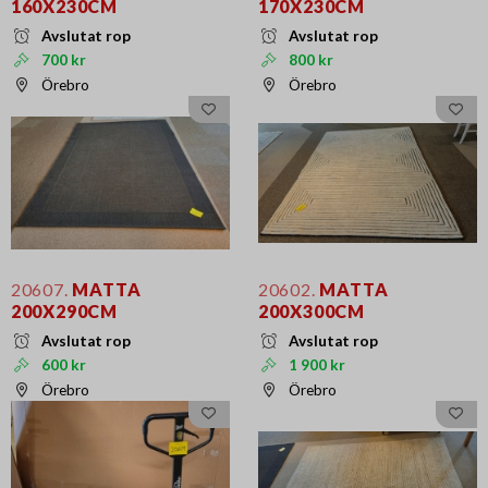
160X230CM
170X230CM
Avslutat rop
Avslutat rop
700 kr
800 kr
Örebro
Örebro
20607.
MATTA
20602.
MATTA
200X290CM
200X300CM
Avslutat rop
Avslutat rop
600 kr
1 900 kr
Örebro
Örebro