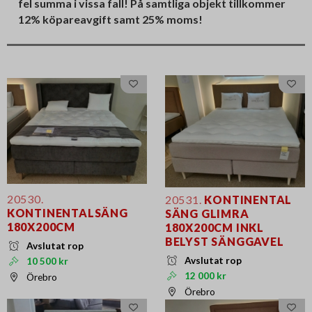
fel summa i vissa fall! På samtliga objekt tillkommer
12% köpareavgift samt 25% moms!
20530.
20531.
KONTINENTAL
KONTINENTALSÄNG
SÄNG GLIMRA
180X200CM
180X200CM INKL
BELYST SÄNGGAVEL
Avslutat rop
Avslutat rop
10 500 kr
12 000 kr
Örebro
Örebro