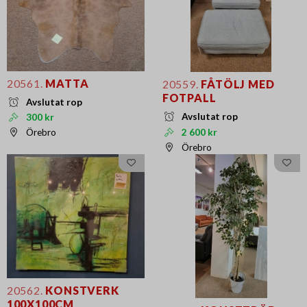
20561.
MATTA
20559.
FÅTÖLJ MED
FOTPALL
Avslutat rop
Avslutat rop
300 kr
2 600 kr
Örebro
Örebro
20562.
KONSTVERK
100X100CM