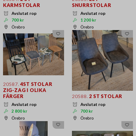
KARMSTOLAR
SNURRSTOLAR
Avslutat rop
Avslutat rop
700 kr
1 200 kr
Örebro
Örebro
20587.
4ST STOLAR
ZIG-ZAG I OLIKA
FÄRGER
20588.
2 ST STOLAR
Avslutat rop
Avslutat rop
2 800 kr
700 kr
Örebro
Örebro