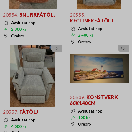
20554.
SNURRFÅTÖLJ
20555.
RECLINERFÅTÖLJ
Avslutat rop
Avslutat rop
2 800 kr
2 400 kr
Örebro
Örebro
20539.
KONSTVERK
60X140CM
Avslutat rop
20557.
FÅTÖLJ
100 kr
Avslutat rop
Örebro
4 000 kr