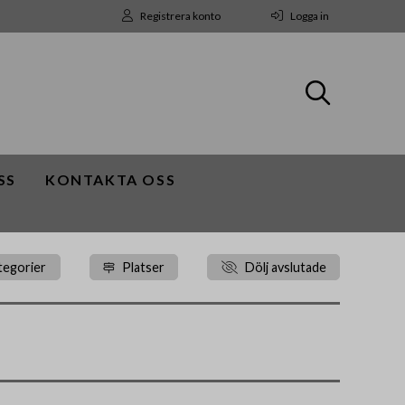
Registrera konto
Logga in
SS
KONTAKTA OSS
tegorier
Platser
Dölj avslutade