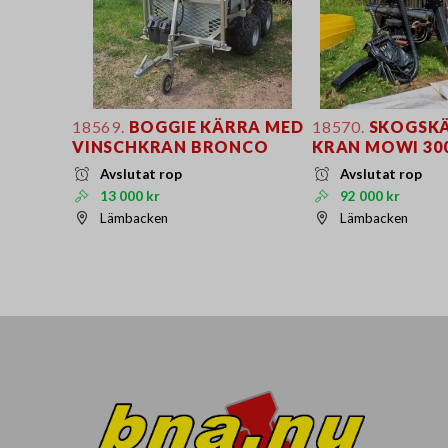
18569.
BOGGIE KÄRRA MED
18570.
SKOGSKÄ
VINSCHKRAN BRONCO
KRAN MOWI 300
Avslutat rop
Avslutat rop
13 000 kr
92 000 kr
Lämbacken
Lämbacken