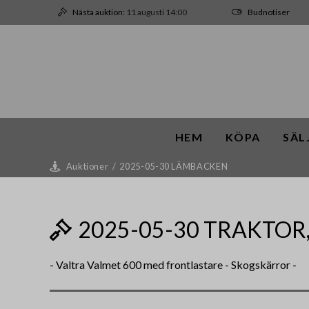
Nästa auktion:
11 augusti 14:00
Budnotiser
HEM
KÖPA
SÄL
Auktioner
/
2025-05-30 LÄMBACKEN
2025-05-30 TRAKTO
- Valtra Valmet 600 med frontlastare - Skogskärror -