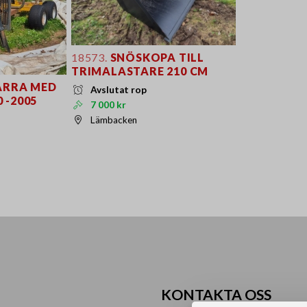
18573.
SNÖSKOPA TILL
TRIMALASTARE 210 CM
RRA MED
Avslutat rop
 -2005
7 000 kr
Lämbacken
KONTAKTA OSS