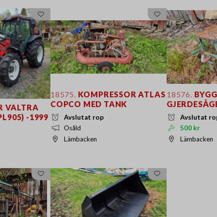
18575.
KOMPRESSOR ATLAS
18576.
BYGG
COPCO MED TANK
GJERDESÅG
 VALTRA
L905) -1999
Avslutat rop
Avslutat ro
Osåld
500 kr
Lämbacken
Lämbacken