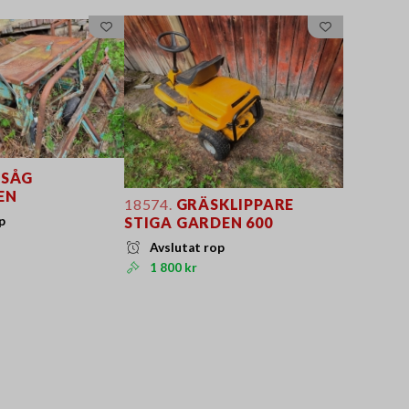
SÅG
EN
18574.
GRÄSKLIPPARE
p
STIGA GARDEN 600
Avslutat rop
1 800 kr