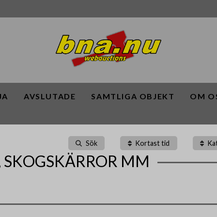
JA
AVSLUTADE
SAMTLIGA OBJEKT
OM O
Sök
Kortast tid
Ka
R, SKOGSKÄRROR MM