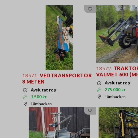
18572.
TRAKTOR
VALMET 600 (MP
18571.
VEDTRANSPORTÖR
8 METER
Avslutat rop
275 000 kr
Avslutat rop
Lämbacken
1 500 kr
Lämbacken