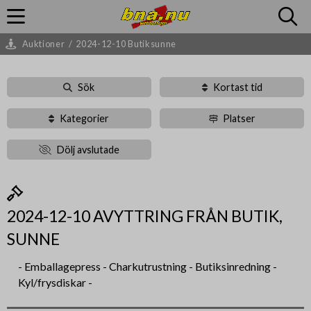
Auktioner
/
2024-12-10 Butiksunne
Sök
Kortast tid
Kategorier
Platser
Dölj avslutade
2024-12-10 AVYTTRING FRÅN BUTIK,
SUNNE
- Emballagepress - Charkutrustning - Butiksinredning -
Kyl/frysdiskar -