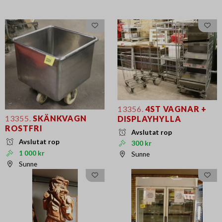
13356.
4ST VAGNAR +
13355.
SKÄNKVAGN
DISPLAYHYLLA
ROSTFRI
Avslutat rop
Avslutat rop
300 kr
1 000 kr
Sunne
Sunne