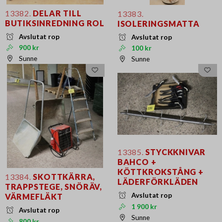
13382.
DELAR TILL
13383.
BUTIKSINREDNING ROL
ISOLERINGSMATTA
Avslutat rop
Avslutat rop
900 kr
100 kr
Sunne
Sunne
13385.
STYCKKNIVAR
BAHCO +
KÖTTKROKSTÅNG +
13384.
SKOTTKÄRRA,
LÄDERFÖRKLÄDEN
TRAPPSTEGE, SNÖRÄV,
Avslutat rop
VÄRMEFLÄKT
1 900 kr
Avslutat rop
Sunne
800 kr