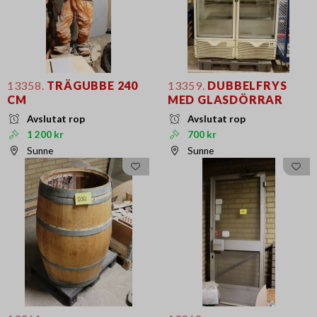
13358.
TRÄGUBBE 240
13359.
DUBBELFRYS
CM
MED GLASDÖRRAR
Avslutat rop
Avslutat rop
1 200 kr
700 kr
Sunne
Sunne