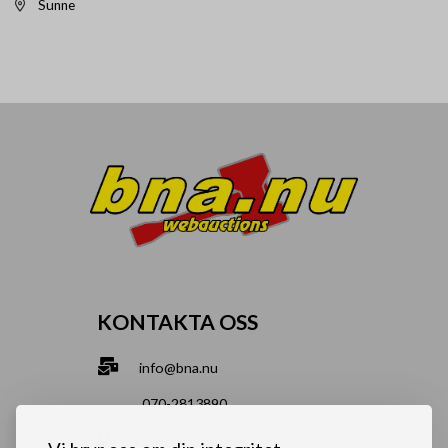
Sunne
KONTAKTA OSS
info@bna.nu
070-2813890
Norrgårdsgatan 9a, 686 35 Sunne