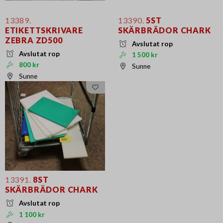
13389.
13390.
5ST
ETIKETTSKRIVARE
SKÄRBRÄDOR CHARK
ZEBRA ZD500
Avslutat rop
Avslutat rop
1 500 kr
800 kr
Sunne
Sunne
13391.
8ST
SKÄRBRÄDOR CHARK
Avslutat rop
1 100 kr