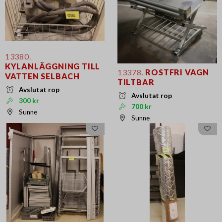
13380.
KYLANLÄGGNING TILL
13378.
ROSTFRI VAGN
VATTEN SELBACH
TILTBAR
Avslutat rop
Avslutat rop
300 kr
700 kr
Sunne
Sunne