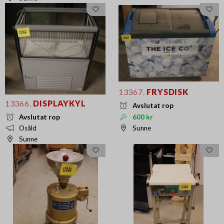
13367.
FRYSDISK
13366.
DISPLAYKYL
Avslutat rop
Avslutat rop
600 kr
Osåld
Sunne
Sunne