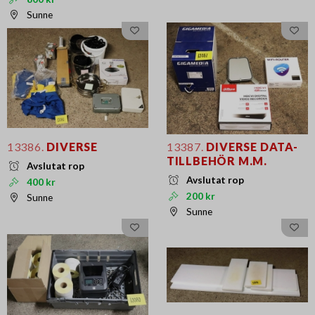
Sunne
13386.
DIVERSE
13387.
DIVERSE DATA-
TILLBEHÖR M.M.
Avslutat rop
Avslutat rop
400 kr
200 kr
Sunne
Sunne