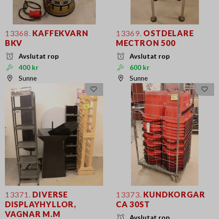
13368.
KAFFEKVARN
13369.
OSTDELARE
BKV
MECTRON 500
Avslutat rop
Avslutat rop
400 kr
600 kr
Sunne
Sunne
13371.
DIVERSE
13373.
KUNDKORGAR
DISPLAYHYLLOR,
CA 30ST
VAGNAR M.M
Avslutat rop