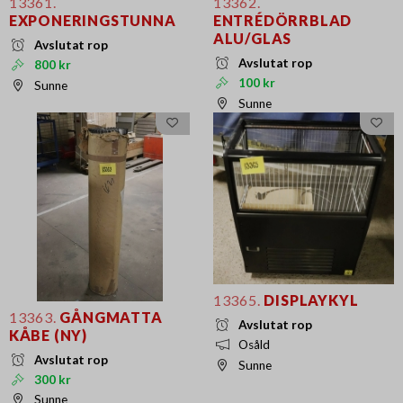
13361.
13362.
EXPONERINGSTUNNA
ENTRÉDÖRRBLAD
ALU/GLAS
Avslutat rop
Avslutat rop
800 kr
100 kr
Sunne
Sunne
13365.
DISPLAYKYL
13363.
GÅNGMATTA
Avslutat rop
KÅBE (NY)
Osåld
Avslutat rop
Sunne
300 kr
Sunne