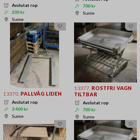
Avslutat rop
700 kr
200 kr
Sunne
Sunne
13377.
ROSTFRI VAGN
13370.
PALLVÅG LIDEN
TILTBAR
Avslutat rop
Avslutat rop
3 400 kr
700 kr
Sunne
Sunne