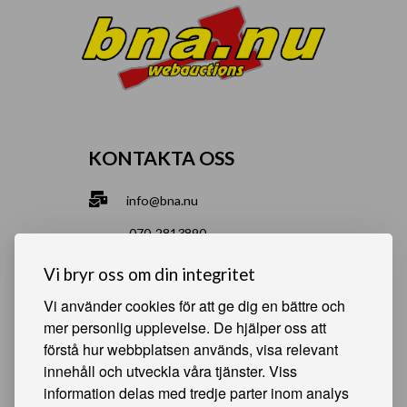
KONTAKTA OSS
info@bna.nu
070-2813890
Norrgårdsgatan 9a, 686 35 Sunne
Vi bryr oss om din integritet
Bjälverud 540, 68693 Sunne
Vi använder cookies för att ge dig en bättre och
mer personlig upplevelse. De hjälper oss att
förstå hur webbplatsen används, visa relevant
HJÄLPSAMMA SIDOR
innehåll och utveckla våra tjänster. Viss
information delas med tredje parter inom analys
Något du vill sälja?