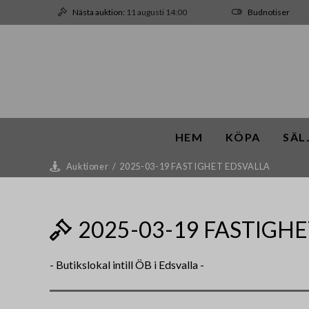
Nästa auktion:
11 augusti 14:00
Budnotiser
HEM
KÖPA
SÄL
Auktioner
/
2025-03-19 FASTIGHET EDSVALLA
2025-03-19 FASTIGH
- Butikslokal intill ÖB i Edsvalla -