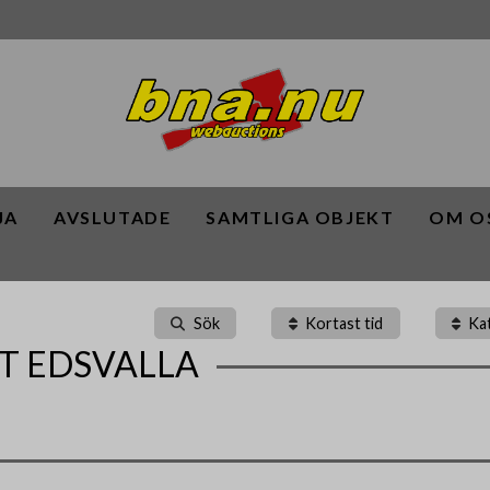
JA
AVSLUTADE
SAMTLIGA OBJEKT
OM O
Sök
Kortast tid
Ka
ET EDSVALLA