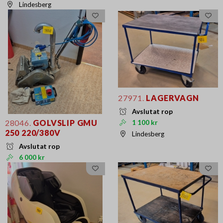
Lindesberg
27971.
LAGERVAGN
Avslutat rop
28046.
GOLVSLIP GMU
1 100 kr
250 220/380V
Lindesberg
Avslutat rop
6 000 kr