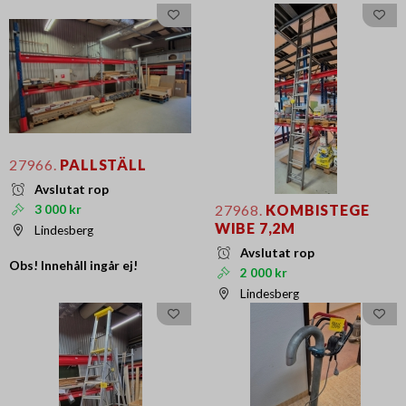
27966.
PALLSTÄLL
Avslutat rop
27968.
KOMBISTEGE
3 000 kr
WIBE 7,2M
Lindesberg
Avslutat rop
Obs! Innehåll ingår ej!
2 000 kr
Lindesberg