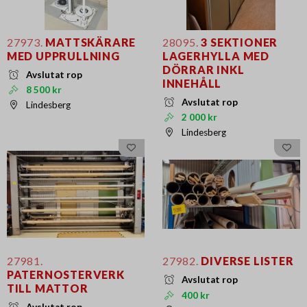
27973.
MATTSKÄRARE
28095.
3 SEKTIONER
MED UPPRULLNING
LAGERHYLLA MED
DÖRRAR INKL
Avslutat rop
INNEHÅLL
8 500 kr
Avslutat rop
Lindesberg
2 000 kr
Lindesberg
27981.
27982.
DIVERSE LISTER
PATERNOSTERVERK
Avslutat rop
TILL MATTOR
400 kr