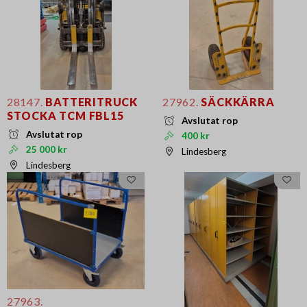
28147.
BATTERITRUCK
27962.
SÄCKKÄRRA
STOCKA TCM FBL15
Avslutat rop
Avslutat rop
400 kr
25 000 kr
Lindesberg
Lindesberg
27963.