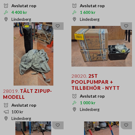
Avslutat rop
Avslutat rop
4 400 kr
1 600 kr
Lindesberg
Lindesberg
28020.
2ST
POOLPUMPAR +
TILLBEHÖR - NYTT
28019.
TÄLT ZIPUP-
Avslutat rop
MODELL
1 000 kr
Avslutat rop
Lindesberg
100 kr
Lindesberg