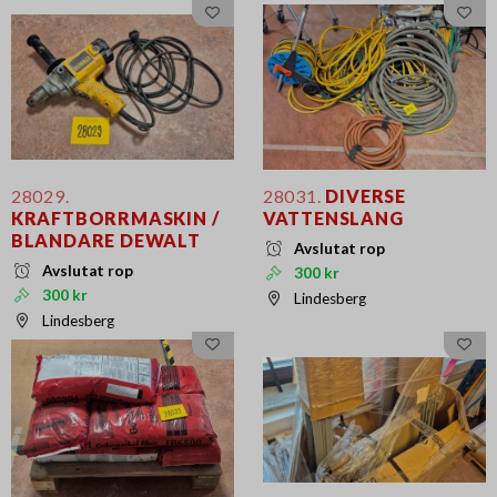
28029.
28031.
DIVERSE
KRAFTBORRMASKIN /
VATTENSLANG
BLANDARE DEWALT
Avslutat rop
Avslutat rop
300 kr
300 kr
Lindesberg
Lindesberg