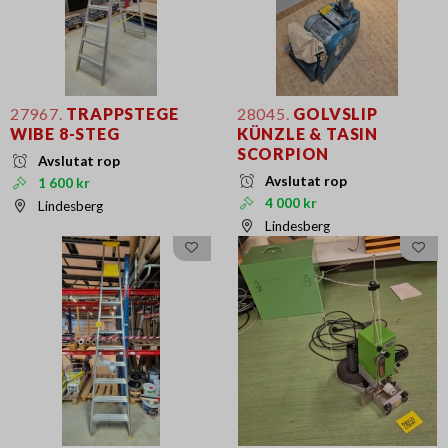
27967.
TRAPPSTEGE
28045.
GOLVSLIP
WIBE 8-STEG
KÜNZLE & TASIN
SCORPION
Avslutat rop
Avslutat rop
1 600 kr
4 000 kr
Lindesberg
Lindesberg