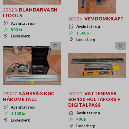
28023.
BLANDARVAGN
ITOOLS
28026.
VEVDOMKRAFT
Avslutat rop
Avslutat rop
500 kr
1 500 kr
Lindesberg
Lindesberg
28027.
SÄNKSÅG KGC
28030.
VATTENPASS
HÅRDMETALL
60+120 HULTAFORS +
DIGITALPASS
Avslutat rop
Avslutat rop
1 100 kr
400 kr
Lindesberg
Lindesberg