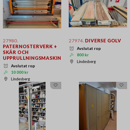
27980.
27974.
DIVERSE GOLV
PATERNOSTERVERK +
Avslutat rop
SKÄR OCH
800 kr
UPPRULLNINGSMASKIN
Lindesberg
Avslutat rop
10 000 kr
Lindesberg