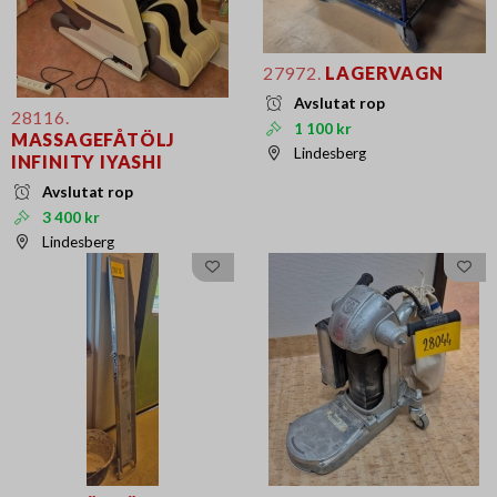
27972.
LAGERVAGN
Avslutat rop
28116.
1 100 kr
MASSAGEFÅTÖLJ
Lindesberg
INFINITY IYASHI
Avslutat rop
3 400 kr
Lindesberg