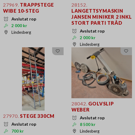
27969.
TRAPPSTEGE
28152.
WIBE 10-STEG
LANGETTSYMASKIN
JANSEN MINIKER 2 INKL
Avslutat rop
STORT PARTI TRÅD
2 000 kr
Avslutat rop
Lindesberg
2 000 kr
Lindesberg
28042.
GOLVSLIP
WEBER
27970.
STEGE 330CM
Avslutat rop
Avslutat rop
8 500 kr
700 kr
Lindesberg