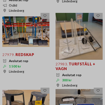
Avslutat rop
Lindesberg
Osåld
Lindesberg
27979.
REDSKAP
Avslutat rop
27983.
TURFSTÄLL +
1 500 kr
VAGN
Lindesberg
Avslutat rop
300 kr
Lindesberg