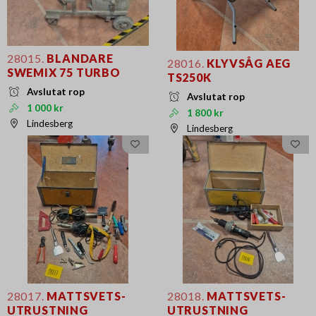
28015.
BLANDARE
28016.
KLYVSÅG AEG
SWEMIX 75 TURBO
TS250K
Avslutat rop
Avslutat rop
1 000 kr
1 800 kr
Lindesberg
Lindesberg
28017.
MATTSVETS-
28018.
MATTSVETS-
UTRUSTNING
UTRUSTNING