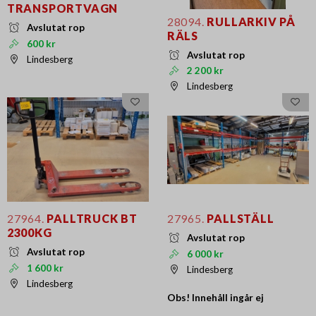
TRANSPORTVAGN
28094.
RULLARKIV PÅ
Avslutat rop
RÄLS
600 kr
Avslutat rop
Lindesberg
2 200 kr
Lindesberg
27964.
PALLTRUCK BT
27965.
PALLSTÄLL
2300KG
Avslutat rop
Avslutat rop
6 000 kr
1 600 kr
Lindesberg
Lindesberg
Obs! Innehåll ingår ej