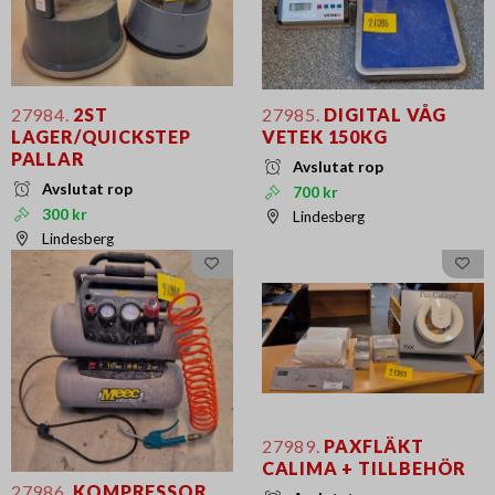
27984.
2ST
27985.
DIGITAL VÅG
LAGER/QUICKSTEP
VETEK 150KG
PALLAR
Avslutat rop
Avslutat rop
700 kr
300 kr
Lindesberg
Lindesberg
27989.
PAXFLÄKT
CALIMA + TILLBEHÖR
27986.
KOMPRESSOR