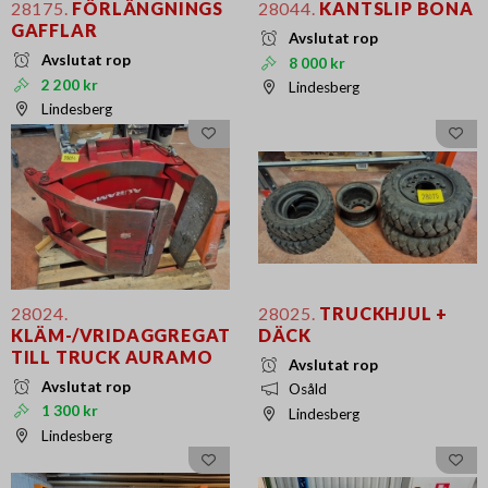
28175.
FÖRLÄNGNINGS
28044.
KANTSLIP BONA
GAFFLAR
Avslutat rop
Avslutat rop
8 000 kr
2 200 kr
Lindesberg
Lindesberg
28024.
28025.
TRUCKHJUL +
KLÄM-/VRIDAGGREGAT
DÄCK
TILL TRUCK AURAMO
Avslutat rop
Avslutat rop
Osåld
1 300 kr
Lindesberg
Lindesberg