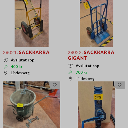
28021.
SÄCKKÄRRA
28022.
SÄCKKÄRRA
GIGANT
Avslutat rop
Avslutat rop
400 kr
700 kr
Lindesberg
Lindesberg