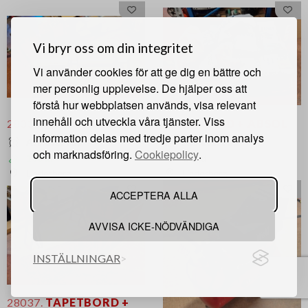
Vi bryr oss om din integritet
Vi använder cookies för att ge dig en bättre och
mer personlig upplevelse. De hjälper oss att
förstå hur webbplatsen används, visa relevant
innehåll och utveckla våra tjänster. Viss
28035.
HÄNGVAGN
28036.
SAND + ABSOL
information delas med tredje parter inom analys
Avslutat rop
Avslutat rop
och marknadsföring.
Cookiepolicy
.
100 kr
Osåld
Lindesberg
Lindesberg
ACCEPTERA ALLA
AVVISA ICKE-NÖDVÄNDIGA
INSTÄLLNINGAR
28037.
TAPETBORD +