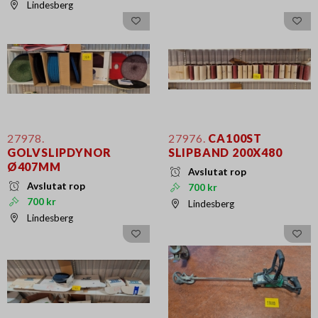
Lindesberg
27978.
27976.
CA100ST
GOLVSLIPDYNOR
SLIPBAND 200X480
Ø407MM
Avslutat rop
Avslutat rop
700 kr
700 kr
Lindesberg
Lindesberg