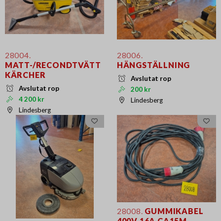
28004.
28006.
MATT-/RECONDTVÄTT
HÄNGSTÄLLNING
KÄRCHER
Avslutat rop
Avslutat rop
200 kr
4 200 kr
Lindesberg
Lindesberg
28008.
GUMMIKABEL
400V 16A CA15M