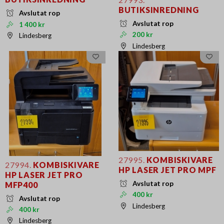
BUTIKSINREDNING
Avslutat rop
Avslutat rop
1 400 kr
200 kr
Lindesberg
Lindesberg
27995.
KOMBISKIVARE
27994.
KOMBISKIVARE
HP LASER JET PRO MPF
HP LASER JET PRO
Avslutat rop
MFP400
400 kr
Avslutat rop
Lindesberg
400 kr
Lindesberg