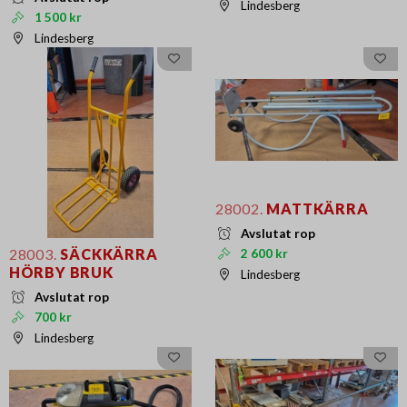
Lindesberg
1 500 kr
Lindesberg
28002.
MATTKÄRRA
Avslutat rop
28003.
SÄCKKÄRRA
2 600 kr
HÖRBY BRUK
Lindesberg
Avslutat rop
700 kr
Lindesberg