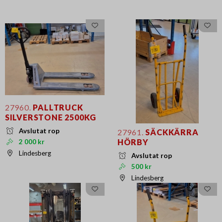
27960.
PALLTRUCK
SILVERSTONE 2500KG
Avslutat rop
27961.
SÄCKKÄRRA
HÖRBY
2 000 kr
Lindesberg
Avslutat rop
500 kr
Lindesberg