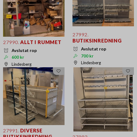
27992.
BUTIKSINREDNING
27990.
ALLT I RUMMET
Avslutat rop
Avslutat rop
700 kr
600 kr
Lindesberg
Lindesberg
27991.
DIVERSE
BUTIKSINREDNING
27993.