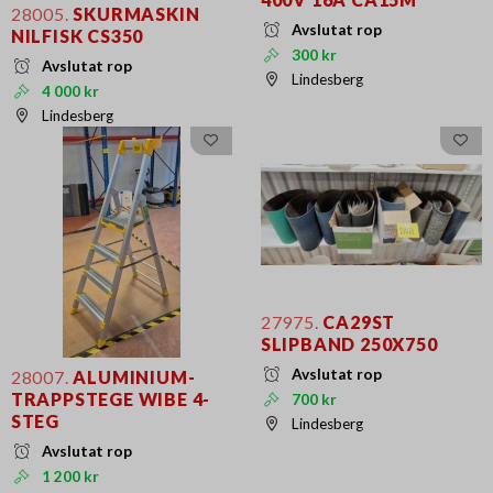
28005.
SKURMASKIN
Avslutat rop
NILFISK CS350
300 kr
Avslutat rop
Lindesberg
4 000 kr
Lindesberg
27975.
CA29ST
SLIPBAND 250X750
Avslutat rop
28007.
ALUMINIUM-
TRAPPSTEGE WIBE 4-
700 kr
STEG
Lindesberg
Avslutat rop
1 200 kr