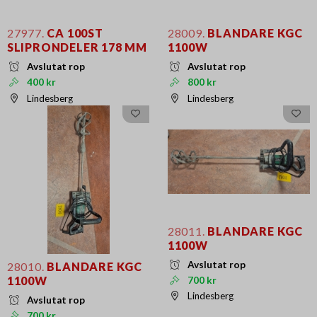
27977.
CA 100ST
28009.
BLANDARE KGC
SLIPRONDELER 178 MM
1100W
Avslutat rop
Avslutat rop
400 kr
800 kr
Lindesberg
Lindesberg
28011.
BLANDARE KGC
1100W
Avslutat rop
28010.
BLANDARE KGC
1100W
700 kr
Lindesberg
Avslutat rop
700 kr