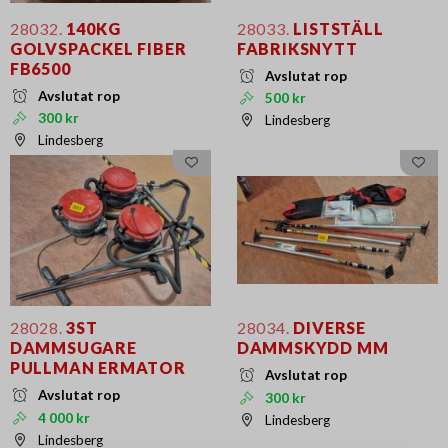
28032.
140KG
28033.
LISTSTÄLL
GOLVSPACKEL FIBER
FABRIKSNYTT
FB6500
Avslutat rop
Avslutat rop
500 kr
300 kr
Lindesberg
Lindesberg
28028.
3ST
28034.
DIVERSE
DAMMSUGARE
DAMMSKYDD MM
PULLMAN ERMATOR
Avslutat rop
Avslutat rop
300 kr
4 000 kr
Lindesberg
Lindesberg