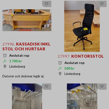
27996.
KASSADISK INKL
STOL OCH HURTSAR
Avslutat rop
27997.
KONTORSSTOL
1 700 kr
Avslutat rop
Lindesberg
500 kr
Lindesberg
Datorer och skärmar ingår ej