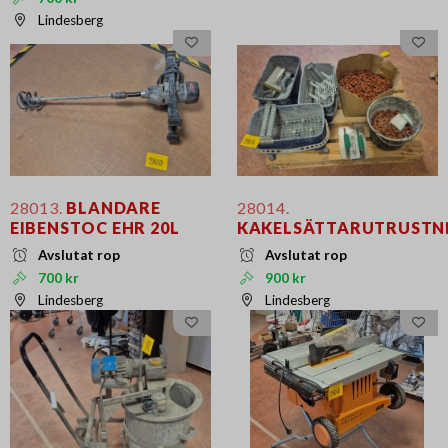
Lindesberg
28013.
BLANDARE
28014.
EIBENSTOC EHR 20L
KAKELSÄTTARUTRUSTN
Avslutat rop
Avslutat rop
700 kr
900 kr
Lindesberg
Lindesberg