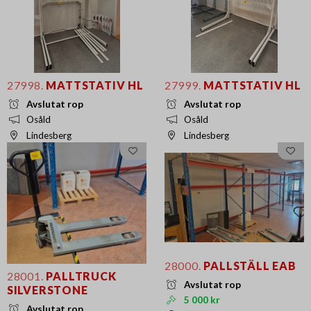
27998.
MATTSTATIV HL
27999.
MATTSTATIV HL
Avslutat rop
Avslutat rop
Osåld
Osåld
Lindesberg
Lindesberg
28000.
PALLSTÄLL EAB
28001.
PALLTRUCK
Avslutat rop
SILVERSTONE
5 000 kr
Avslutat rop