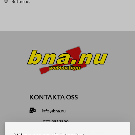
Rottneros
KONTAKTA OSS
info@bna.nu
070-2813890
Norrgårdsgatan 9a, 686 35 Sunne