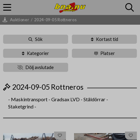
Auktioner
/
2024-09-05 Rottneros
Sök
Kortast tid
Kategorier
Platser
Dölj avslutade
2024-09-05 Rottneros
- Maskintransport - Gradsax LVD - Ståldörrar -
Staketgrind -