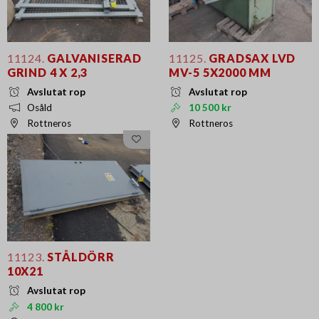
11124.
GALVANISERAD
11125.
GRADSAX LVD
GRIND 4 X 2,3
MV-5 5X2000 MM
Avslutat rop
Avslutat rop
Osåld
10 500 kr
Rottneros
Rottneros
11123.
STÅLDÖRR
10X21
Avslutat rop
4 800 kr