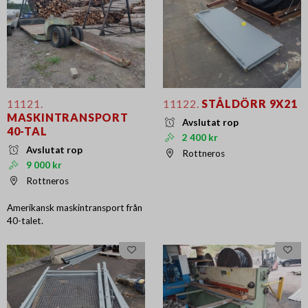
11121.
11122.
STÅLDÖRR 9X21
MASKINTRANSPORT
Avslutat rop
40-TAL
2 400 kr
Avslutat rop
Rottneros
9 000 kr
Rottneros
Amerikansk maskintransport från
40-talet.