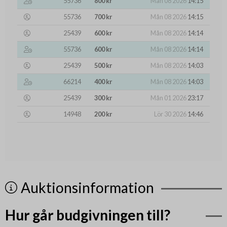
55736
800 kr
Mån 08 2026
14:15
55736
700 kr
Mån 08 2026
14:15
25439
600 kr
Mån 08 2026
14:14
55736
600 kr
Mån 08 2026
14:14
25439
500 kr
Mån 08 2026
14:03
66214
400 kr
Mån 08 2026
14:03
25439
300 kr
Mån 01 2026
23:17
14948
200 kr
Lör 30 2026
14:46
Auktionsinformation
Hur går budgivningen till?