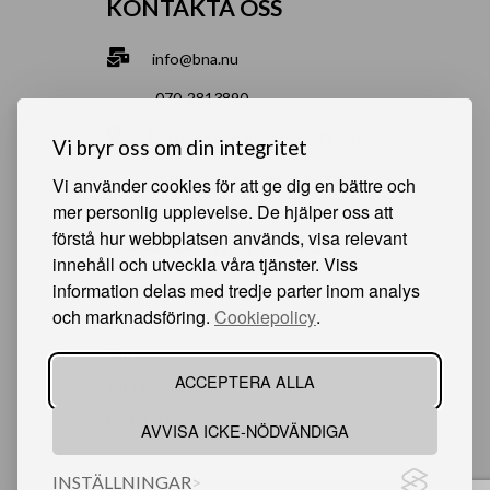
KONTAKTA OSS
info@bna.nu
070-2813890
Norrgårdsgatan 9a, 686 35 Sunne
Vi bryr oss om din integritet
Bjälverud 540, 68693 Sunne
Vi använder cookies för att ge dig en bättre och
mer personlig upplevelse. De hjälper oss att
förstå hur webbplatsen används, visa relevant
HJÄLPSAMMA SIDOR
innehåll och utveckla våra tjänster. Viss
information delas med tredje parter inom analys
Något du vill sälja?
och marknadsföring.
Cookiepolicy
.
Att köpa från oss
Om oss
ACCEPTERA ALLA
Våra auktioner
Kundservice
AVVISA ICKE-NÖDVÄNDIGA
INSTÄLLNINGAR