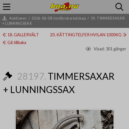
Auktioner
/
2026-06-08 Jordbruksredskap
/
19. TIMMERSAXAR
+ LUNNINGSSAX
18. GALLERVÄLT
20. KÄTTINGTELFER HVILAN 1000KG
Gå tillbaka
Visad:
301 gånger
28197.
TIMMERSAXAR
+ LUNNINGSSAX