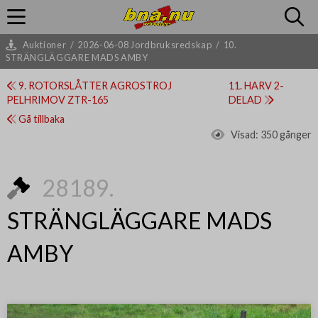
Auktioner
/
2026-06-08 Jordbruksredskap
/
10.
STRÄNGLÄGGARE MADS AMBY
9. ROTORSLÅTTER AGROSTROJ
11. HARV 2-
PELHRIMOV ZTR-165
DELAD
Gå tillbaka
Visad:
350 gånger
28189.
STRÄNGLÄGGARE MADS
AMBY