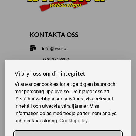
KONTAKTA OSS
info@bna.nu
070-2813890
Norrgårdsgatan 9a, 686 35 Sunne
Vi bryr oss om din integritet
Bjälverud 540, 68693 Sunne
Vi använder cookies för att ge dig en bättre och
mer personlig upplevelse. De hjälper oss att
förstå hur webbplatsen används, visa relevant
HJÄLPSAMMA SIDOR
innehåll och utveckla våra tjänster. Viss
information delas med tredje parter inom analys
Något du vill sälja?
och marknadsföring.
Cookiepolicy
.
Att köpa från oss
Om oss