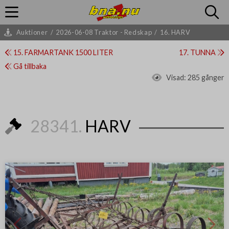
Auktioner
/
2026-06-08 Traktor - Redskap
/
16. HARV
15. FARMARTANK 1500 LITER
17. TUNNA
Gå tillbaka
Visad:
285 gånger
28341.
HARV