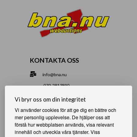
KONTAKTA OSS
info@bna.nu
070-2813890
Norrgårdsgatan 9a, 686 35 Sunne
Vi bryr oss om din integritet
Bjälverud 540, 68693 Sunne
Vi använder cookies för att ge dig en bättre och
mer personlig upplevelse. De hjälper oss att
förstå hur webbplatsen används, visa relevant
HJÄLPSAMMA SIDOR
innehåll och utveckla våra tjänster. Viss