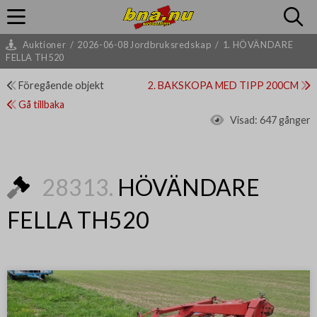
Auktioner
/
2026-06-08 Jordbruksredskap
/
1. HÖVÄNDARE
FELLA TH520
Föregående objekt
2. BAKSKOPA MED TIPP 200CM
Gå tillbaka
Visad:
647 gånger
28313.
HÖVÄNDARE
FELLA TH520