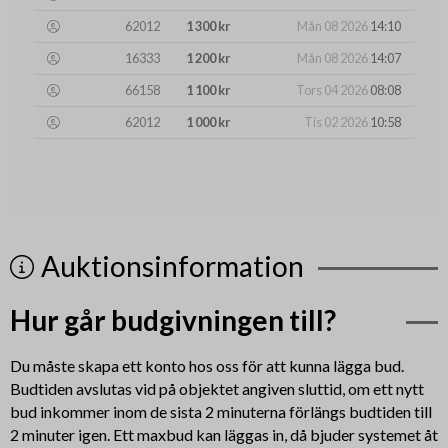
62012
1 300 kr
Mån 08 2026
14:10
16333
1 200 kr
Mån 08 2026
14:07
66158
1 100 kr
Tors 04 2026
08:08
62012
1 000 kr
Tis 02 2026
10:58
Auktionsinformation
Hur går budgivningen till?
Du måste skapa ett konto hos oss för att kunna lägga bud.
Budtiden avslutas vid på objektet angiven sluttid, om ett nytt
bud inkommer inom de sista 2 minuterna förlängs budtiden till
2 minuter igen. Ett maxbud kan läggas in, då bjuder systemet åt