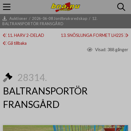
Auktioner
/
2026-06-08 Jordbruksredskap
/
12.
BALTRANSPORTÖR FRANSGÅRD
11. HARV 2-DELAD
13. SNÖSLUNGA FORMET LH225
Gå tillbaka
Visad:
388 gånger
28314.
BALTRANSPORTÖR
FRANSGÅRD