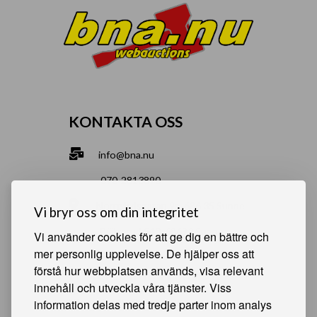
KONTAKTA OSS
info@bna.nu
070-2813890
Norrgårdsgatan 9a, 686 35 Sunne
Vi bryr oss om din integritet
Bjälverud 540, 68693 Sunne
Vi använder cookies för att ge dig en bättre och
mer personlig upplevelse. De hjälper oss att
förstå hur webbplatsen används, visa relevant
HJÄLPSAMMA SIDOR
innehåll och utveckla våra tjänster. Viss
information delas med tredje parter inom analys
Något du vill sälja?