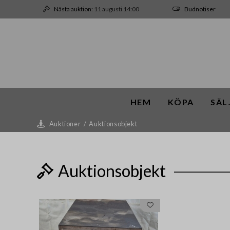
Nästa auktion:
11 augusti 14:00
Budnotiser
HEM
KÖPA
SÄL
Auktioner
/
Auktionsobjekt
Auktionsobjekt