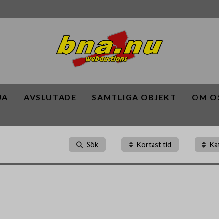
JA
AVSLUTADE
SAMTLIGA OBJEKT
OM O
Sök
Kortast tid
Ka