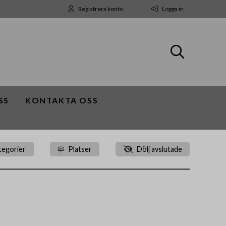
Registrera konto
Logga in
SS
KONTAKTA OSS
tegorier
Platser
Dölj avslutade