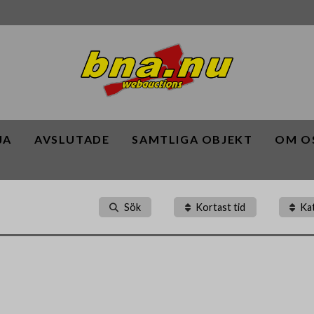
JA
AVSLUTADE
SAMTLIGA OBJEKT
OM O
Sök
Kortast tid
Ka