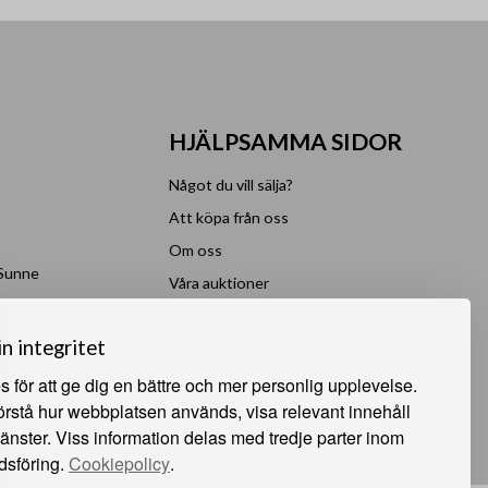
HJÄLPSAMMA SIDOR
Något du vill sälja?
Att köpa från oss
Om oss
 Sunne
Våra auktioner
e
Kundservice
in integritet
 för att ge dig en bättre och mer personlig upplevelse.
förstå hur webbplatsen används, visa relevant innehåll
jänster. Viss information delas med tredje parter inom
dsföring.
Cookiepolicy
.