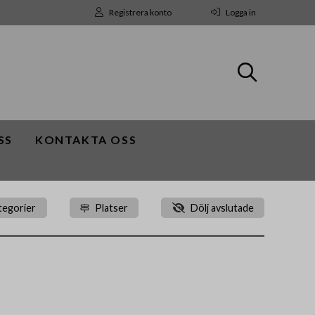
Registrera konto
Logga in
SS
KONTAKTA OSS
tegorier
Platser
Dölj avslutade