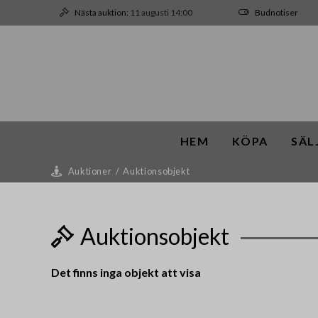
Nästa auktion:
11 augusti 14:00
Budnotiser
HEM
KÖPA
SÄL
Auktioner
/
Auktionsobjekt
Auktionsobjekt
Det finns inga objekt att visa