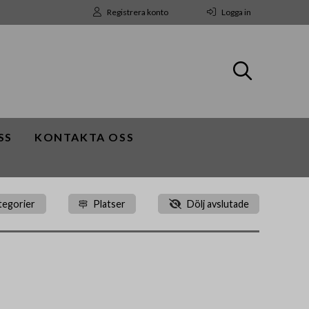
Registrera konto
Logga in
SS
KONTAKTA OSS
tegorier
Platser
Dölj avslutade