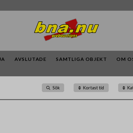
JA
AVSLUTADE
SAMTLIGA OBJEKT
OM O
Sök
Kortast tid
Ka