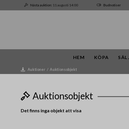
Nästa auktion:
11 augusti 14:00
Budnotiser
HEM
KÖPA
SÄL
Auktioner
/
Auktionsobjekt
Auktionsobjekt
Det finns inga objekt att visa