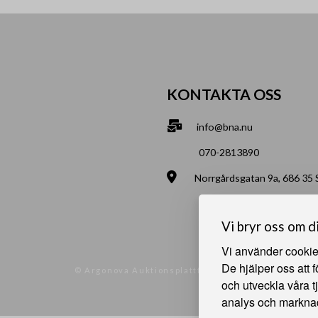
KONTAKTA OSS
info@bna.nu
070-2813890
Norrgårdsgatan 9a, 686 35
Bjälverud 540, 68693 Sunn
Vi bryr oss om d
Vi använder cookies
De hjälper oss att 
© Argonova Auktionsplattform 2026
och utveckla våra t
analys och markna