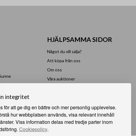
HJÄLPSAMMA SIDOR
Något du vill sälja?
Att köpa från oss
Om oss
 Sunne
Våra auktioner
e
Kundservice
in integritet
 för att ge dig en bättre och mer personlig upplevelse.
förstå hur webbplatsen används, visa relevant innehåll
jänster. Viss information delas med tredje parter inom
dsföring.
Cookiepolicy
.