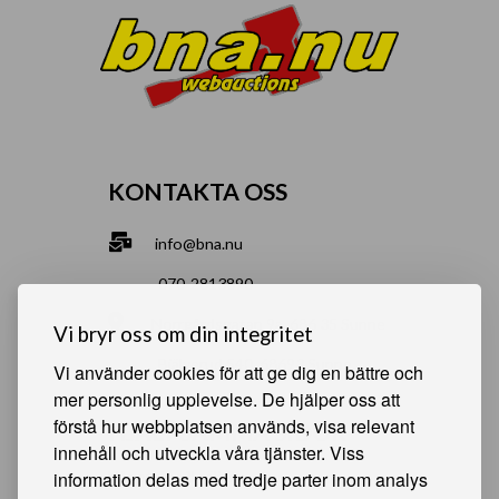
KONTAKTA OSS
info@bna.nu
070-2813890
Norrgårdsgatan 9a, 686 35 Sunne
Vi bryr oss om din integritet
Bjälverud 540, 68693 Sunne
Vi använder cookies för att ge dig en bättre och
mer personlig upplevelse. De hjälper oss att
förstå hur webbplatsen används, visa relevant
HJÄLPSAMMA SIDOR
innehåll och utveckla våra tjänster. Viss
information delas med tredje parter inom analys
Något du vill sälja?