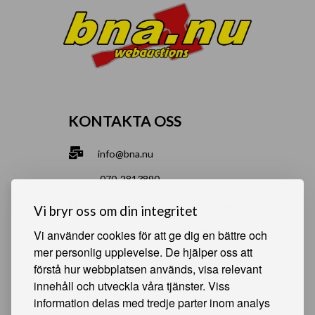
KONTAKTA OSS
info@bna.nu
070-2813890
Norrgårdsgatan 9a, 686 35 Sunne
Vi bryr oss om din integritet
Bjälverud 540, 68693 Sunne
Vi använder cookies för att ge dig en bättre och
mer personlig upplevelse. De hjälper oss att
förstå hur webbplatsen används, visa relevant
HJÄLPSAMMA SIDOR
innehåll och utveckla våra tjänster. Viss
information delas med tredje parter inom analys
Något du vill sälja?