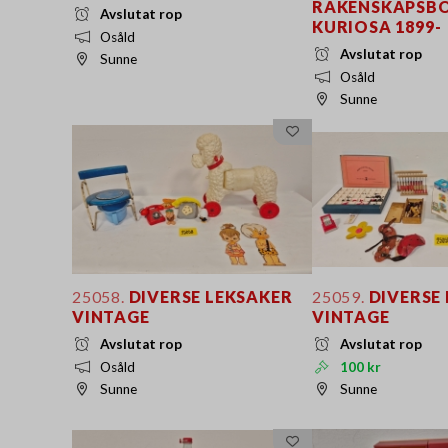
RÄKENSKAPSB
Avslutat rop
KURIOSA 1899-
Osåld
Avslutat rop
Sunne
Osåld
Sunne
25058.
DIVERSE LEKSAKER
25059.
DIVERSE
VINTAGE
VINTAGE
Avslutat rop
Avslutat rop
Osåld
100 kr
Sunne
Sunne