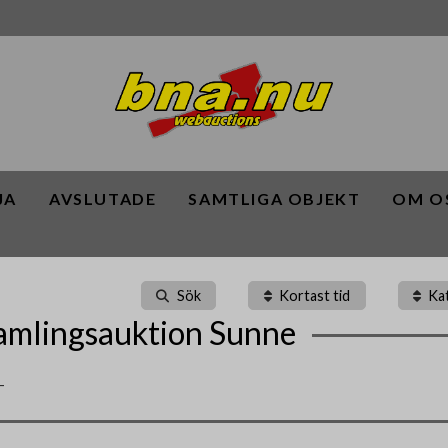
JA
AVSLUTADE
SAMTLIGA OBJEKT
OM O
Sök
Kortast tid
Ka
mlingsauktion Sunne
-