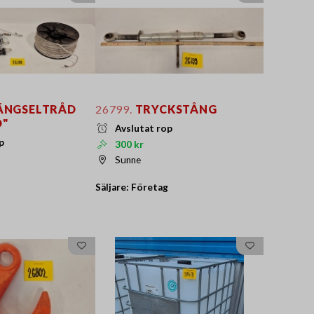
ÄNGSELTRÅD
26799.
TRYCKSTÅNG
D"
Avslutat rop
p
300 kr
Sunne
Säljare: Företag