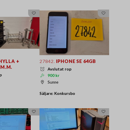
HYLLA +
27842.
IPHONE SE 64GB
 M.M.
Avslutat rop
p
900 kr
Sunne
Säljare: Konkursbo