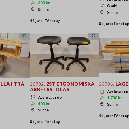
300 kr
Osåld
Sunne
Sunne
Säljare: Företag
Säljare: Företag
LLA I TRÄ
26782.
2ST ERGONOMISKA
26786.
LAGE
ARBETSSTOLAR
Avslutat ro
Avslutat rop
1 700 kr
400 kr
Sunne
Sunne
Säljare: Företag
Säljare: Företag