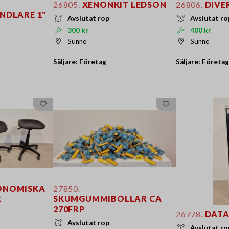
26805.
XENONKIT LEDSON
26806.
DIVE
DLARE 1"
Avslutat rop
Avslutat ro
300 kr
400 kr
Sunne
Sunne
Säljare: Företag
Säljare: Företag
ONOMISKA
27850.
R
SKUMGUMMIBOLLAR CA
270FRP
26778.
DATA
Avslutat rop
Avslutat ro