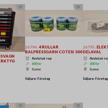
26794.
4 RULLAR
26795.
ELEK
BALPRESSGARN COTESI 300
DELAVAL
GSVAGN
Avslutat rop
Avslutat ro
ERKTYG
600 kr
300 kr
Sunne
Sunne
Säljare: Företag
Säljare: Företag