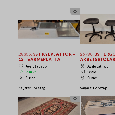
28305.
3ST KYLPLATTOR +
26780.
3ST ERG
1ST VÄRMEPLATTA
ARBETSSTOLA
Avslutat rop
Avslutat rop
900 kr
Osåld
Sunne
Sunne
Säljare: Företag
Säljare: Företag