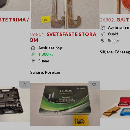
TE TRIMA /
26802.
GJUT
Avslutat ro
26801.
SVETSFÄSTE STORA
Osåld
BM
Sunne
Avslutat rop
Säljare: Företag
1 000 kr
Sunne
Säljare: Företag