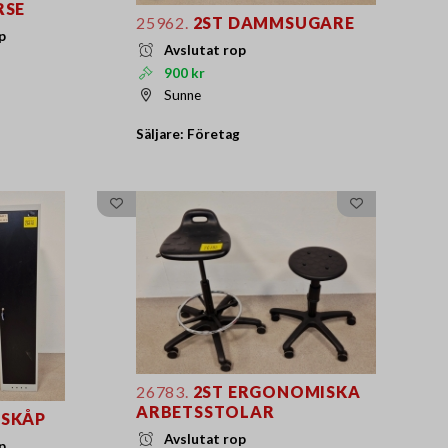
RSE
25962.
2ST DAMMSUGARE
p
Avslutat rop
900 kr
Sunne
Säljare: Företag
26783.
2ST ERGONOMISKA
ARBETSSTOLAR
SKÅP
Avslutat rop
p