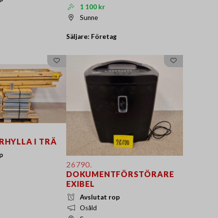
1 100 kr
Sunne
Säljare: Företag
RHYLLA I TRÄ
p
26790.
DOKUMENTFÖRSTÖRARE
EXIBEL
Avslutat rop
Osåld