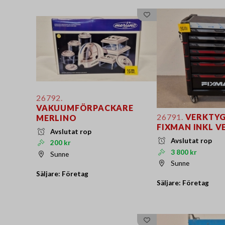
26792.
VAKUUMFÖRPACKARE
26791.
VERKTY
MERLINO
FIXMAN INKL V
Avslutat rop
Avslutat rop
200 kr
3 800 kr
Sunne
Sunne
Säljare: Företag
Säljare: Företag