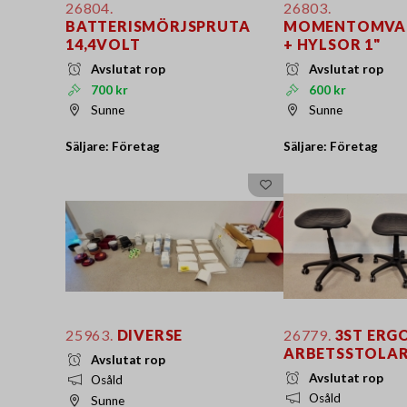
26804.
26803.
BATTERISMÖRJSPRUTA
MOMENTOMVAN
14,4VOLT
+ HYLSOR 1"
Avslutat rop
Avslutat rop
700 kr
600 kr
Sunne
Sunne
Säljare: Företag
Säljare: Företag
25963.
DIVERSE
26779.
3ST ERG
ARBETSSTOLA
Avslutat rop
Avslutat rop
Osåld
Osåld
Sunne