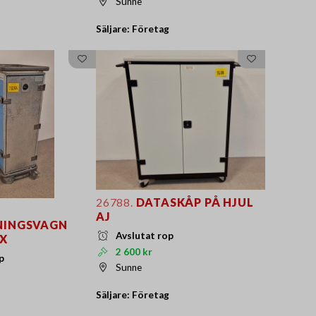
Sunne
Säljare: Företag
26788.
DATASKÅP PÅ HJUL
AJ
NINGSVAGN
Avslutat rop
X
2 600 kr
p
Sunne
Säljare: Företag