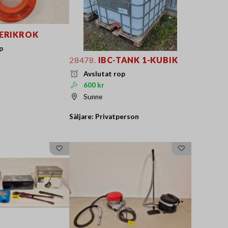
ERIKROK
p
28478.
IBC-TANK 1-KUBIK
Avslutat rop
600 kr
Sunne
Säljare: Privatperson