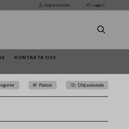
Registrera konto
Logga in
SS
KONTAKTA OSS
tegorier
Platser
Dölj avslutade