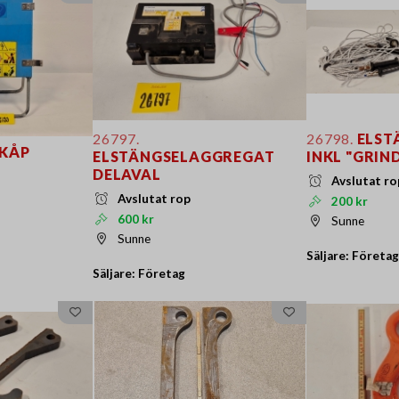
26797.
26798.
ELST
KÅP
ELSTÄNGSELAGGREGAT
INKL "GRIN
DELAVAL
Avslutat ro
Avslutat rop
200 kr
600 kr
Sunne
Sunne
Säljare: Företag
Säljare: Företag