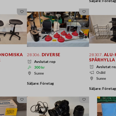
Säljare: Företag
ONOMISKA
28306.
DIVERSE
28307.
ALU-
R
SPÅRHYLLA
Avslutat rop
Avslutat ro
300 kr
Osåld
Sunne
Sunne
Säljare: Företag
Säljare: Företag