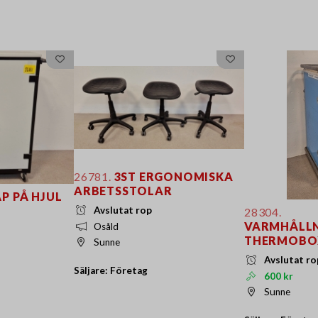
26781.
3ST ERGONOMISKA
ARBETSSTOLAR
P PÅ HJUL
Avslutat rop
28304.
VARMHÅLL
Osåld
THERMOBO
Sunne
Avslutat ro
Säljare: Företag
600 kr
Sunne