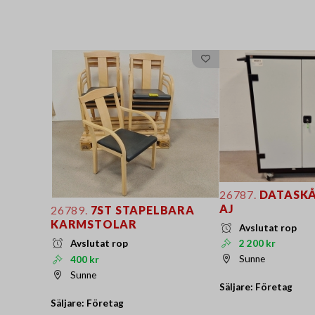
26787.
DATASKÅ
AJ
26789.
7ST STAPELBARA
KARMSTOLAR
Avslutat rop
2 200 kr
Avslutat rop
Sunne
400 kr
Sunne
Säljare: Företag
Säljare: Företag