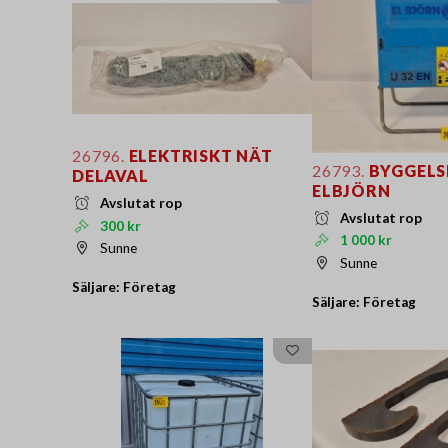
26796.
ELEKTRISKT NÄT
26793.
BYGGELS
DELAVAL
ELBJÖRN
Avslutat rop
Avslutat rop
300 kr
1 000 kr
Sunne
Sunne
Säljare: Företag
Säljare: Företag