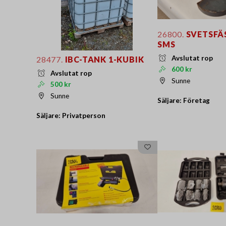
26800.
SVETSFÄS
SMS
Avslutat rop
28477.
IBC-TANK 1-KUBIK
600 kr
Avslutat rop
Sunne
500 kr
Sunne
Säljare: Företag
Säljare: Privatperson