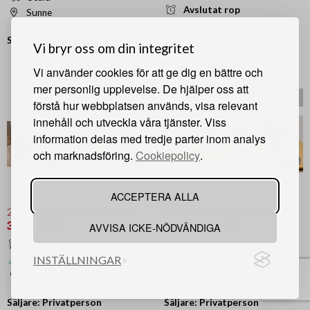
Avslutat rop
Sunne
700 kr
Säljare: Privatperson
Sunne
Vi bryr oss om din integritet
Säljare: Privatperson
Vi använder cookies för att ge dig en bättre och
mer personlig upplevelse. De hjälper oss att
förstå hur webbplatsen används, visa relevant
innehåll och utveckla våra tjänster. Viss
information delas med tredje parter inom analys
och marknadsföring.
Cookiepolicy
.
ACCEPTERA ALLA
25927.
6ST BLECK 1/1 +
25928.
4ST GRYTOR -
3ST LOCK
3L, 5L,9L, 14L
AVVISA ICKE-NÖDVÄNDIGA
Avslutat rop
Avslutat rop
INSTÄLLNINGAR
700 kr
200 kr
Sunne
Sunne
Säljare: Privatperson
Säljare: Privatperson