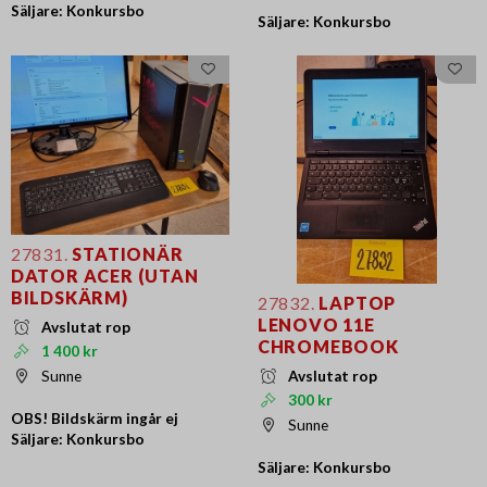
Säljare: Konkursbo
Säljare: Konkursbo
27831.
STATIONÄR
DATOR ACER (UTAN
BILDSKÄRM)
27832.
LAPTOP
LENOVO 11E
Avslutat rop
CHROMEBOOK
1 400 kr
Sunne
Avslutat rop
300 kr
OBS! Bildskärm ingår ej
Sunne
Säljare: Konkursbo
Säljare: Konkursbo