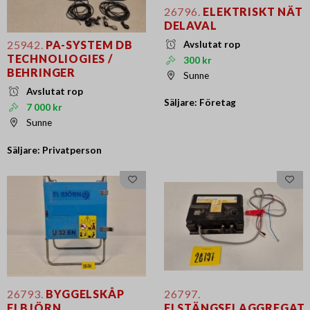
26796.
ELEKTRISKT NÄT
DELAVAL
25942.
PA-SYSTEM DB
Avslutat rop
TECHNOLIOGIES /
300 kr
BEHRINGER
Sunne
Avslutat rop
Säljare: Företag
7 000 kr
Sunne
Säljare: Privatperson
26793.
BYGGELSKÅP
26797.
ELBJÖRN
ELSTÄNGSELAGGREGAT