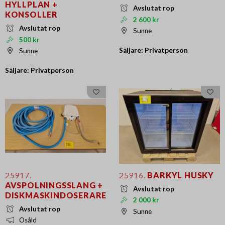
HYLLPLAN +
Avslutat rop
KONSOLLER
2 600 kr
Avslutat rop
Sunne
500 kr
Säljare: Privatperson
Sunne
Säljare: Privatperson
25917.
25916.
BARKYL HUSKY
AVSPOLNINGSSLANG +
Avslutat rop
DISKMASKINDOSERARE
2 000 kr
Avslutat rop
Sunne
Osåld