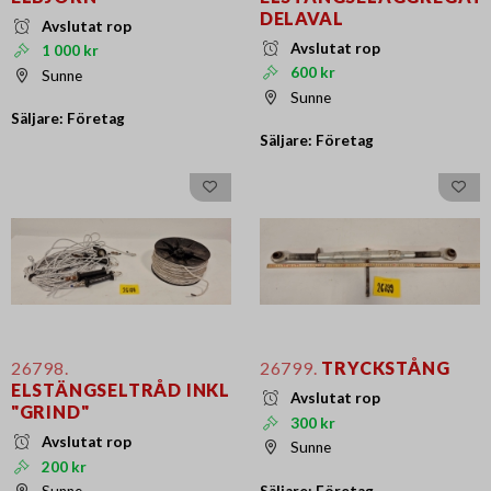
DELAVAL
Avslutat rop
Avslutat rop
1 000 kr
600 kr
Sunne
Sunne
Säljare: Företag
Säljare: Företag
26798.
26799.
TRYCKSTÅNG
ELSTÄNGSELTRÅD INKL
Avslutat rop
"GRIND"
300 kr
Avslutat rop
Sunne
200 kr
Säljare: Företag