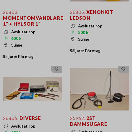
26803.
26805.
XENONKIT
MOMENTOMVANDLARE
LEDSON
1" + HYLSOR 1"
Avslutat rop
Avslutat rop
300 kr
600 kr
Sunne
Sunne
Säljare: Företag
Säljare: Företag
26806.
DIVERSE
25962.
2ST
DAMMSUGARE
Avslutat rop
Avslutat rop