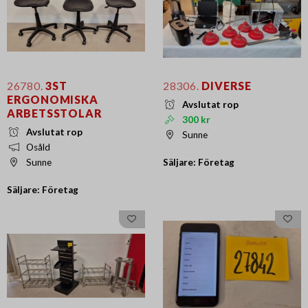
26780.
3ST
28306.
DIVERSE
ERGONOMISKA
Avslutat rop
ARBETSSTOLAR
300 kr
Avslutat rop
Sunne
Osåld
Säljare: Företag
Sunne
Säljare: Företag