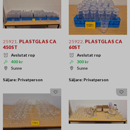
25921.
PLASTGLAS CA
25922.
PLASTGLAS CA
450ST
60ST
Avslutat rop
Avslutat rop
400 kr
300 kr
Sunne
Sunne
Säljare: Privatperson
Säljare: Privatperson