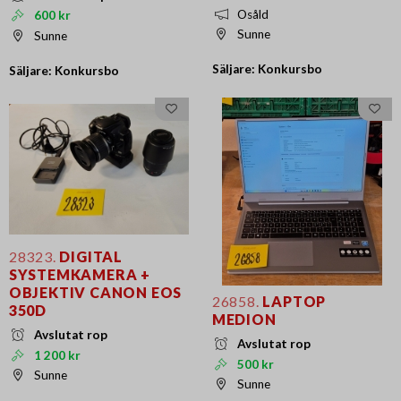
Osåld
600 kr
Sunne
Sunne
Säljare: Konkursbo
Säljare: Konkursbo
28323.
DIGITAL
SYSTEMKAMERA +
OBJEKTIV CANON EOS
26858.
LAPTOP
350D
MEDION
Avslutat rop
Avslutat rop
1 200 kr
500 kr
Sunne
Sunne