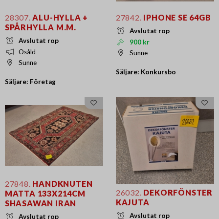
28307.
ALU-HYLLA +
27842.
IPHONE SE 64GB
SPÅRHYLLA M.M.
Avslutat rop
Avslutat rop
900 kr
Osåld
Sunne
Sunne
Säljare: Konkursbo
Säljare: Företag
27848.
HANDKNUTEN
26032.
DEKORFÖNSTER
MATTA 133X214CM
KAJUTA
SHASAWAN IRAN
Avslutat rop
Avslutat rop