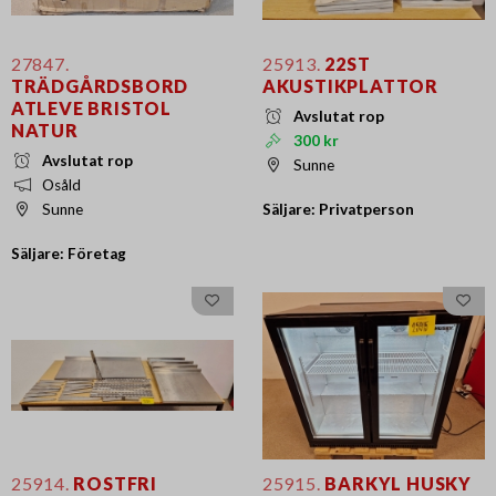
27847.
25913.
22ST
TRÄDGÅRDSBORD
AKUSTIKPLATTOR
ATLEVE BRISTOL
Avslutat rop
NATUR
300 kr
Avslutat rop
Sunne
Osåld
Säljare: Privatperson
Sunne
Säljare: Företag
25914.
ROSTFRI
25915.
BARKYL HUSKY