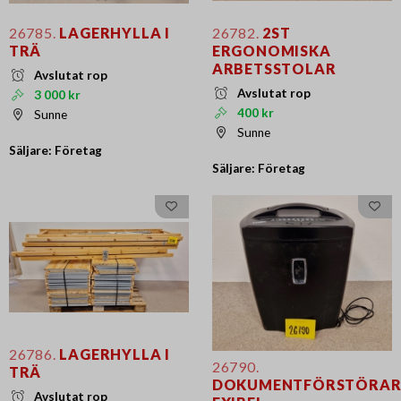
26785.
LAGERHYLLA I
26782.
2ST
TRÄ
ERGONOMISKA
ARBETSSTOLAR
Avslutat rop
Avslutat rop
3 000 kr
400 kr
Sunne
Sunne
Säljare: Företag
Säljare: Företag
26786.
LAGERHYLLA I
26790.
TRÄ
DOKUMENTFÖRSTÖRAR
Avslutat rop