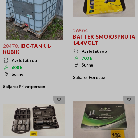
26804.
BATTERISMÖRJSPRUTA
14,4VOLT
28478.
IBC-TANK 1-
Avslutat rop
KUBIK
700 kr
Avslutat rop
Sunne
600 kr
Sunne
Säljare: Företag
Säljare: Privatperson