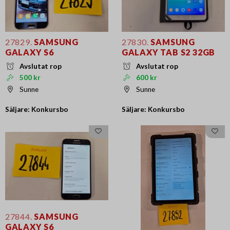
27829.
SAMSUNG
27830.
SAMSUNG
GALAXY S6
GALAXY TAB S2 32GB
Avslutat rop
Avslutat rop
500 kr
600 kr
Sunne
Sunne
Säljare: Konkursbo
Säljare: Konkursbo
27844.
SAMSUNG
GALAXY S6