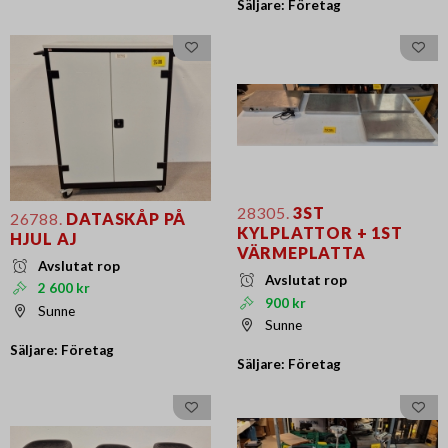
Säljare: Företag
28305.
3ST
26788.
DATASKÅP PÅ
KYLPLATTOR + 1ST
HJUL AJ
VÄRMEPLATTA
Avslutat rop
Avslutat rop
2 600 kr
900 kr
Sunne
Sunne
Säljare: Företag
Säljare: Företag