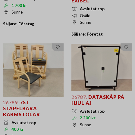
EXIBEL
1 700 kr
Avslutat rop
Sunne
Osåld
Sunne
Säljare: Företag
Säljare: Företag
26787.
DATASKÅP PÅ
26789.
7ST
HJUL AJ
STAPELBARA
Avslutat rop
KARMSTOLAR
2 200 kr
Avslutat rop
Sunne
400 kr