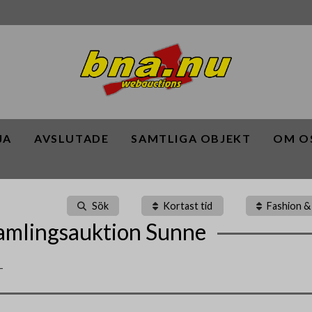
JA
AVSLUTADE
SAMTLIGA OBJEKT
OM O
Sök
Kortast tid
Fashion &
mlingsauktion Sunne
-