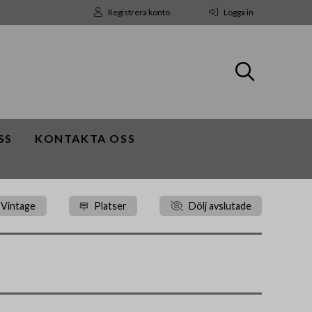
Registrera konto
Logga in
SS
KONTAKTA OSS
 Vintage
Platser
Dölj avslutade