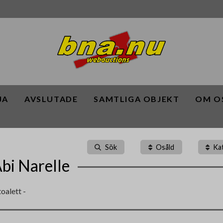
JA
AVSLUTADE
SAMTLIGA OBJEKT
OM O
Sök
Osåld
Ka
bi Narelle
oalett -