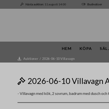
Nästa auktion:
11 augusti 14:00
Budnotiser
HEM
KÖPA
SÄL
Auktioner
/
2026-06-10 Villavagn
2026-06-10 Villavagn A
- Villavagn med kök, 2 sovrum, badrum med dusch och t