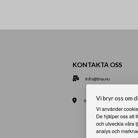
KONTAKTA OSS
info@bna.nu
070-2813890
Vi bryr oss om d
Norrgårdsgatan 9a, 686 35
Vi använder cookies
Bjälverud 540, 68693 Sunn
De hjälper oss att 
och utveckla våra t
analys och markna