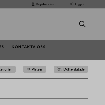
Registrera konto
Logga in
SS
KONTAKTA OSS
tegorier
Platser
Dölj avslutade