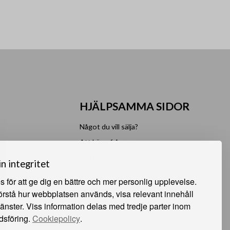
HJÄLPSAMMA SIDOR
Något du vill sälja?
Att köpa från oss
Om oss
in integritet
 Sunne
Våra auktioner
 för att ge dig en bättre och mer personlig upplevelse.
e
Kundservice
förstå hur webbplatsen används, visa relevant innehåll
jänster. Viss information delas med tredje parter inom
dsföring.
Cookiepolicy
.