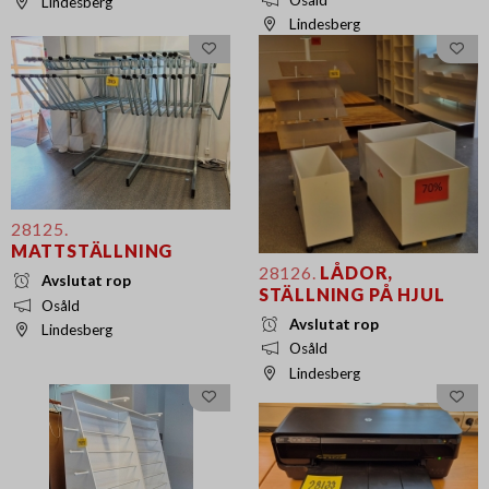
Osåld
Lindesberg
Lindesberg
28125.
MATTSTÄLLNING
28126.
LÅDOR,
Avslutat rop
STÄLLNING PÅ HJUL
Osåld
Avslutat rop
Lindesberg
Osåld
Lindesberg