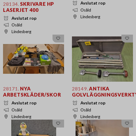
Avslutat rop
28134.
SKRIVARE HP
LASERJET 400
Osåld
Lindesberg
Avslutat rop
Osåld
Lindesberg
28171.
NYA
28149.
ANTIKA
ARBETSKLÄDER/SKOR
GOLVLÄGGNINGSVERKT
Avslutat rop
Avslutat rop
Osåld
Osåld
Lindesberg
Lindesberg