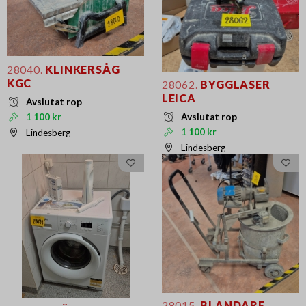
28040.
KLINKERSÅG
KGC
28062.
BYGGLASER
LEICA
Avslutat rop
Avslutat rop
1 100 kr
1 100 kr
Lindesberg
Lindesberg
28015.
BLANDARE