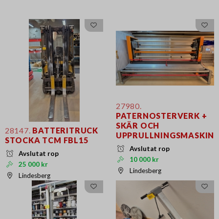
27980.
PATERNOSTERVERK +
SKÄR OCH
28147.
BATTERITRUCK
UPPRULLNINGSMASKIN
STOCKA TCM FBL15
Avslutat rop
Avslutat rop
10 000 kr
25 000 kr
Lindesberg
Lindesberg