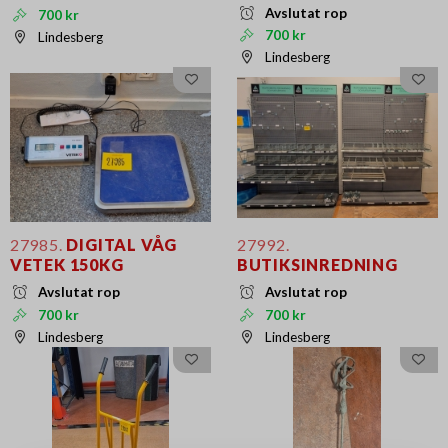
Avslutat rop
700 kr
700 kr
Lindesberg
Lindesberg
27985.
DIGITAL VÅG
27992.
VETEK 150KG
BUTIKSINREDNING
Avslutat rop
Avslutat rop
700 kr
700 kr
Lindesberg
Lindesberg