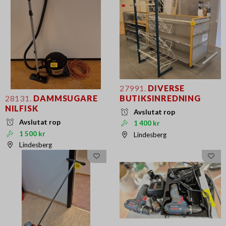
27991.
DIVERSE
BUTIKSINREDNING
28131.
DAMMSUGARE
NILFISK
Avslutat rop
Avslutat rop
1 400 kr
1 500 kr
Lindesberg
Lindesberg