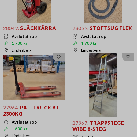
28049.
SLÄCKKÄRRA
28059.
STOFTSUG FLEX
Avslutat rop
Avslutat rop
1 700 kr
1 700 kr
Lindesberg
Lindesberg
27964.
PALLTRUCK BT
2300KG
Avslutat rop
27967.
TRAPPSTEGE
WIBE 8-STEG
1 600 kr
Lindesberg