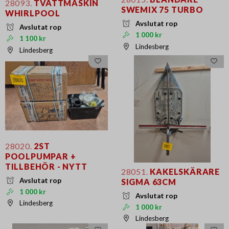
28093.
TVÄTTMASKIN
SWEMIX 75 TURBO
WHIRLPOOL
Avslutat rop
Avslutat rop
1 000 kr
1 100 kr
Lindesberg
Lindesberg
28020.
2ST
POOLPUMPAR +
TILLBEHÖR - NYTT
28051.
KAKELSKÄRARE
Avslutat rop
SIGMA 63CM
1 000 kr
Avslutat rop
Lindesberg
1 000 kr
Lindesberg