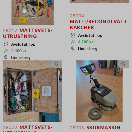
28004.
MATT-/RECONDTVÄTT
KÄRCHER
28017.
MATTSVETS-
Avslutat rop
UTRUSTNING
4 200 kr
Avslutat rop
Lindesberg
4 400 kr
Lindesberg
28072.
MATTSVETS-
28005.
SKURMASKIN