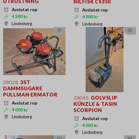
UTRUSTNING
NILFISK CS350
Avslutat rop
Avslutat rop
4 200 kr
4 000 kr
Lindesberg
Lindesberg
28028.
3ST
DAMMSUGARE
PULLMAN ERMATOR
28045.
GOLVSLIP
Avslutat rop
KÜNZLE & TASIN
SCORPION
4 000 kr
Lindesberg
Avslutat rop
4 000 kr
Lindesberg