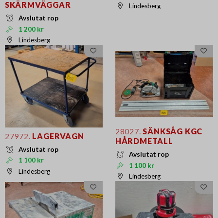
SKÄRMVÄGGAR
Lindesberg
Avslutat rop
1 200 kr
Lindesberg
28027.
SÄNKSÅG KGC
27972.
LAGERVAGN
HÅRDMETALL
Avslutat rop
Avslutat rop
1 100 kr
1 100 kr
Lindesberg
Lindesberg