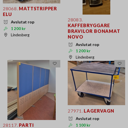
28068.
MATTSTRIPPER
ELU
28083.
Avslutat rop
KAFFEBRYGGARE
1 200 kr
BRAVILOR BONAMAT
Lindesberg
NOVO
Avslutat rop
1 200 kr
Lindesberg
27971.
LAGERVAGN
Avslutat rop
28117.
PARTI
1 100 kr