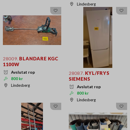
Lindesberg
28009.
BLANDARE KGC
1100W
Avslutat rop
28087.
KYL/FRYS
SIEMENS
800 kr
Lindesberg
Avslutat rop
800 kr
Lindesberg