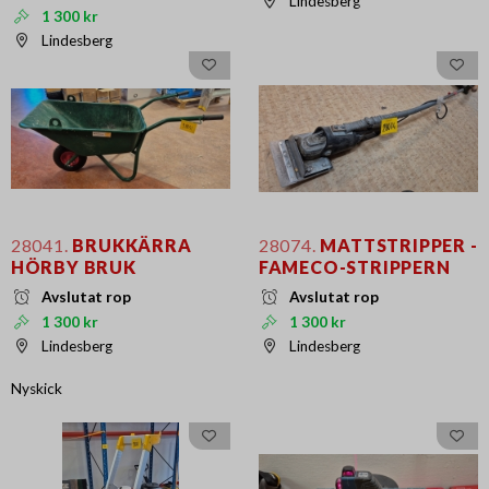
Lindesberg
1 300 kr
Lindesberg
28041.
BRUKKÄRRA
28074.
MATTSTRIPPER -
HÖRBY BRUK
FAMECO-STRIPPERN
Avslutat rop
Avslutat rop
1 300 kr
1 300 kr
Lindesberg
Lindesberg
Nyskick