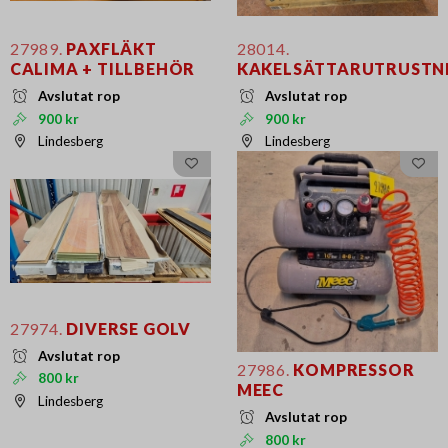
27989.
PAXFLÄKT
28014.
CALIMA + TILLBEHÖR
KAKELSÄTTARUTRUSTN
Avslutat rop
Avslutat rop
900 kr
900 kr
Lindesberg
Lindesberg
27974.
DIVERSE GOLV
Avslutat rop
27986.
KOMPRESSOR
800 kr
MEEC
Lindesberg
Avslutat rop
800 kr