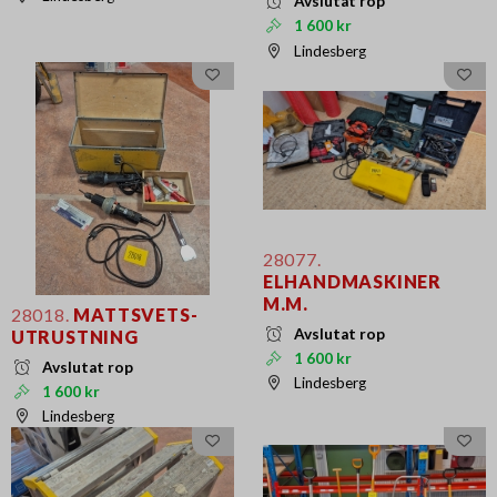
Avslutat rop
1 600 kr
Lindesberg
28077.
ELHANDMASKINER
M.M.
28018.
MATTSVETS-
Avslutat rop
UTRUSTNING
1 600 kr
Avslutat rop
Lindesberg
1 600 kr
Lindesberg