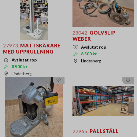
28042.
GOLVSLIP
WEBER
27973.
MATTSKÄRARE
Avslutat rop
MED UPPRULLNING
8 500 kr
Avslutat rop
Lindesberg
8 500 kr
Lindesberg
27965.
PALLSTÄLL