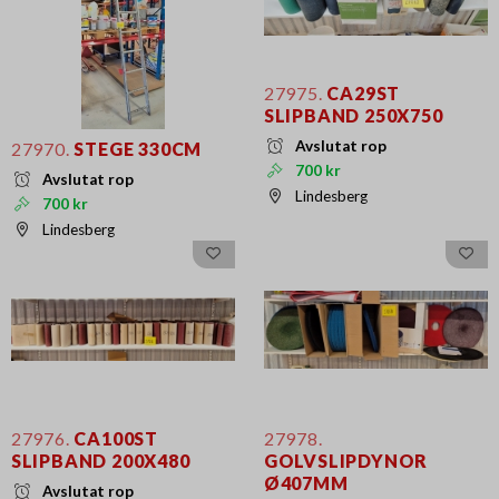
27975.
CA29ST
SLIPBAND 250X750
Avslutat rop
27970.
STEGE 330CM
700 kr
Avslutat rop
Lindesberg
700 kr
Lindesberg
27976.
CA100ST
27978.
SLIPBAND 200X480
GOLVSLIPDYNOR
Ø407MM
Avslutat rop