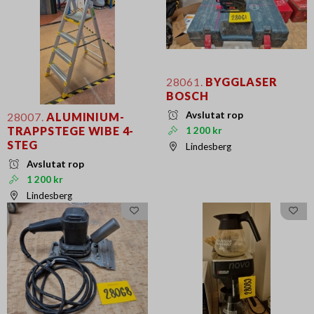
28061.
BYGGLASER
BOSCH
Avslutat rop
28007.
ALUMINIUM-
TRAPPSTEGE WIBE 4-
1 200 kr
STEG
Lindesberg
Avslutat rop
1 200 kr
Lindesberg