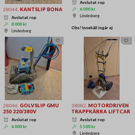
Avslutat rop
28044.
KANTSLIP BONA
6 000 kr
Lindesberg
Avslutat rop
8 000 kr
Obs! Innehåll ingår ej
Lindesberg
28046.
GOLVSLIP GMU
28082.
MOTORDRIVEN
250 220/380V
TRAPPKÄRRA LIFTCAR
Avslutat rop
Avslutat rop
6 000 kr
5 500 kr
Lindesberg