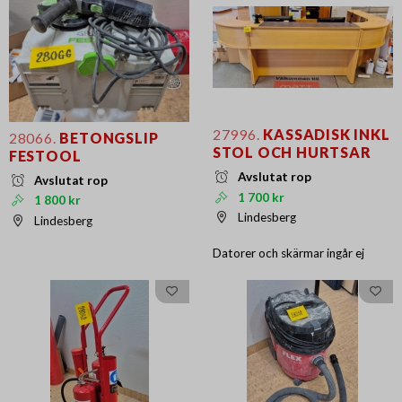
27996.
KASSADISK INKL
28066.
BETONGSLIP
STOL OCH HURTSAR
FESTOOL
Avslutat rop
Avslutat rop
1 700 kr
1 800 kr
Lindesberg
Lindesberg
Datorer och skärmar ingår ej