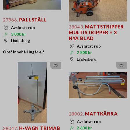
27966.
PALLSTÄLL
28043.
MATTSTRIPPER
Avslutat rop
MULTISTRIPPER + 3
3 000 kr
NYA BLAD
Lindesberg
Avslutat rop
Obs! Innehåll ingår ej!
2 800 kr
Lindesberg
28002.
MATTKÄRRA
Avslutat rop
28047.
H-VAGN TRIMAB
2 600 kr