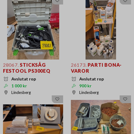
28067.
STICKSÅG
26173.
PARTI BONA-
FESTOOL PS300EQ
VAROR
Avslutat rop
Avslutat rop
1 000 kr
900 kr
Lindesberg
Lindesberg