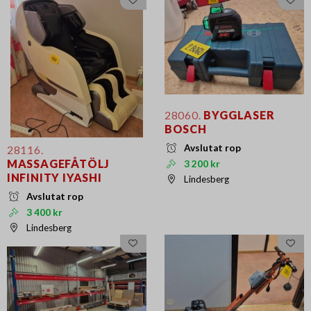
28060.
BYGGLASER
BOSCH
Avslutat rop
28116.
MASSAGEFÅTÖLJ
3 200 kr
INFINITY IYASHI
Lindesberg
Avslutat rop
3 400 kr
Lindesberg