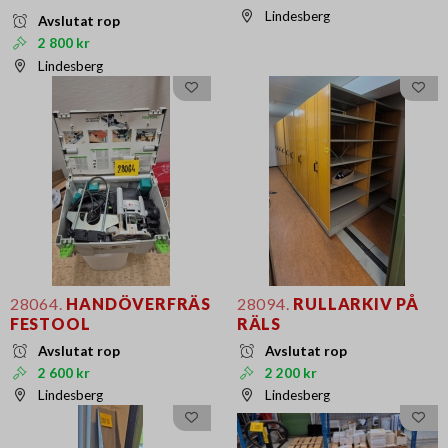
Lindesberg
Avslutat rop
2 800 kr
Lindesberg
28064.
HANDÖVERFRÄS
28094.
RULLARKIV PÅ
FESTOOL
RÄLS
Avslutat rop
Avslutat rop
2 600 kr
2 200 kr
Lindesberg
Lindesberg