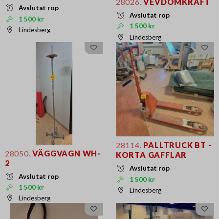
28026.
VEVDOMKRAFT
Avslutat rop
Avslutat rop
1 500 kr
1 500 kr
Lindesberg
Lindesberg
28114.
PALLTRUCK BT -
28050.
VÄGGVAGN WH-
KORTA GAFFLAR
2
Avslutat rop
Avslutat rop
1 500 kr
1 500 kr
Lindesberg
Lindesberg