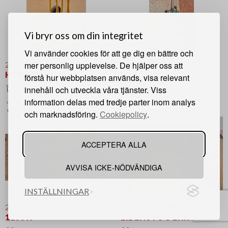
Vi bryr oss om din integritet
Vi använder cookies för att ge dig en bättre och
mer personlig upplevelse. De hjälper oss att
28003.
SÄCKKÄRRA
28010.
BLANDARE KGC
HÖRBY BRUK
1100W
förstå hur webbplatsen används, visa relevant
innehåll och utveckla våra tjänster. Viss
Avslutat rop
Avslutat rop
700 kr
700 kr
information delas med tredje parter inom analys
Lindesberg
Lindesberg
och marknadsföring.
Cookiepolicy
.
ACCEPTERA ALLA
AVVISA ICKE-NÖDVÄNDIGA
INSTÄLLNINGAR
28011.
BLANDARE KGC
28013.
BLANDARE
1100W
EIBENSTOC EHR 20L