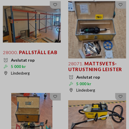
28000.
PALLSTÄLL EAB
Avslutat rop
28071.
MATTSVETS-
5 000 kr
UTRUSTNING LEISTER
Lindesberg
Avslutat rop
5 000 kr
Lindesberg