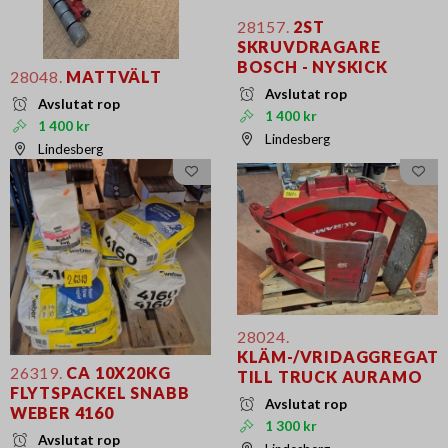
28157.
2ST
SKRUVDRAGARE
BOSCH - NYSKICK
28048.
MATTVÄLT
Avslutat rop
Avslutat rop
1 400 kr
1 400 kr
Lindesberg
Lindesberg
28024.
KLÄM-/VRIDAGGREGAT
26319.
CA 10X20KG
TILL TRUCK AURAMO
FLYTSPACKEL SNABB
Avslutat rop
WEBER 4160
1 300 kr
Avslutat rop