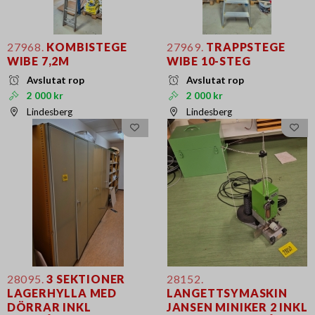
27968.
KOMBISTEGE
27969.
TRAPPSTEGE
WIBE 7,2M
WIBE 10-STEG
Avslutat rop
Avslutat rop
2 000 kr
2 000 kr
Lindesberg
Lindesberg
28095.
3 SEKTIONER
28152.
LAGERHYLLA MED
LANGETTSYMASKIN
DÖRRAR INKL
JANSEN MINIKER 2 INKL