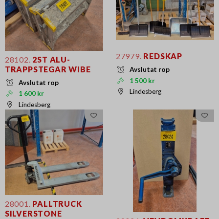
27979.
REDSKAP
28102.
2ST ALU-
TRAPPSTEGAR WIBE
Avslutat rop
1 500 kr
Avslutat rop
Lindesberg
1 600 kr
Lindesberg
28001.
PALLTRUCK
SILVERSTONE