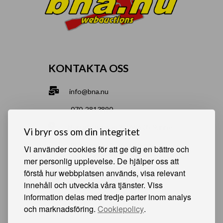
KONTAKTA OSS
info@bna.nu
070-2813890
Norrgårdsgatan 9a, 686 35 Sunne
Vi bryr oss om din integritet
Bjälverud 540, 68693 Sunne
Vi använder cookies för att ge dig en bättre och
mer personlig upplevelse. De hjälper oss att
förstå hur webbplatsen används, visa relevant
HJÄLPSAMMA SIDOR
innehåll och utveckla våra tjänster. Viss
information delas med tredje parter inom analys
Något du vill sälja?
och marknadsföring.
Cookiepolicy
.
Att köpa från oss