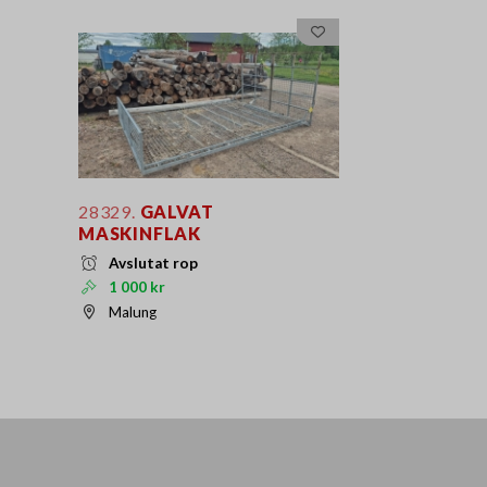
28329.
GALVAT
MASKINFLAK
Avslutat rop
1 000 kr
Malung