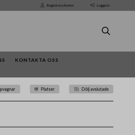
Registrera konto
Logga in
SS
KONTAKTA OSS
äpvagnar
Platser
Dölj avslutade