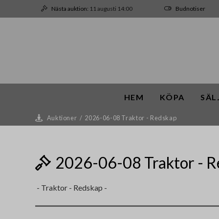
Nästa auktion:
11 augusti 14:00
Budnotiser
HEM
KÖPA
SÄL
Auktioner
/
2026-06-08 Traktor - Redskap
2026-06-08 Traktor - R
- Traktor - Redskap -