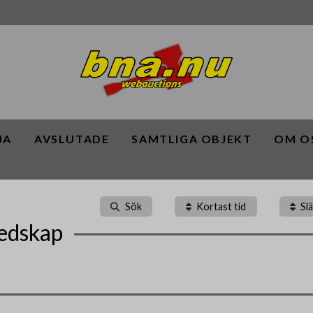
JA
AVSLUTADE
SAMTLIGA OBJEKT
OM O
Sök
Kortast tid
Sl
edskap