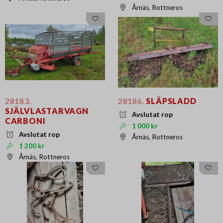
Årnäs, Rottneros
28183.
28186.
SLÄPSLADD
SJÄLVLASTARVAGN
Avslutat rop
CARBONI
1 000 kr
Avslutat rop
Årnäs, Rottneros
1 200 kr
Årnäs, Rottneros