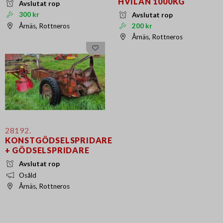
HVILAN 1000KG
Avslutat rop
300 kr
Avslutat rop
Årnäs, Rottneros
200 kr
Årnäs, Rottneros
28192.
KONSTGÖDSELSPRIDARE
+ GÖDSELSPRIDARE
Avslutat rop
Osåld
Årnäs, Rottneros