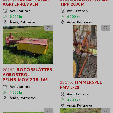
AGRI EP-KLYVEN
TIPP 200CM
Avslutat rop
Avslutat rop
9 000 kr
4 200 kr
Årnäs, Rottneros
Årnäs, Rottneros
28188.
ROTORSLÅTTER
AGROSTROJ
PELHRIMOV ZTR-165
28195.
TIMMERSPEL
Avslutat rop
FMV L-20
4 000 kr
Avslutat rop
Årnäs, Rottneros
3 200 kr
Årnäs, Rottneros