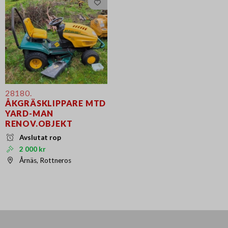
28180.
ÅKGRÄSKLIPPARE MTD
YARD-MAN
RENOV.OBJEKT
Avslutat rop
2 000 kr
Årnäs, Rottneros