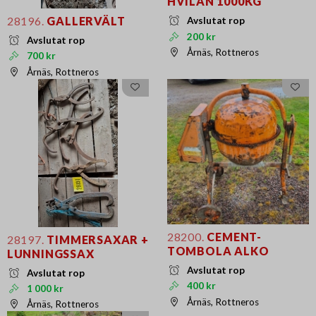
HVILAN 1000KG
28196.
GALLERVÄLT
Avslutat rop
200 kr
Avslutat rop
Årnäs, Rottneros
700 kr
Årnäs, Rottneros
28200.
CEMENT-
28197.
TIMMERSAXAR +
TOMBOLA ALKO
LUNNINGSSAX
Avslutat rop
Avslutat rop
400 kr
1 000 kr
Årnäs, Rottneros
Årnäs, Rottneros