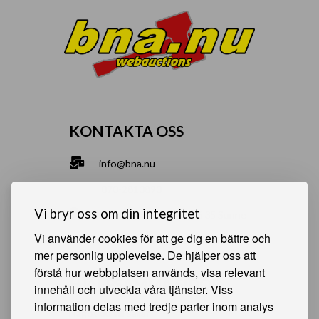
KONTAKTA OSS
info@bna.nu
070-2813890
Vi bryr oss om din integritet
Norrgårdsgatan 9a, 686 35 Sunne
Vi använder cookies för att ge dig en bättre och
Bjälverud 540, 68693 Sunne
mer personlig upplevelse. De hjälper oss att
förstå hur webbplatsen används, visa relevant
HJÄLPSAMMA SIDOR
innehåll och utveckla våra tjänster. Viss
information delas med tredje parter inom analys
Något du vill sälja?