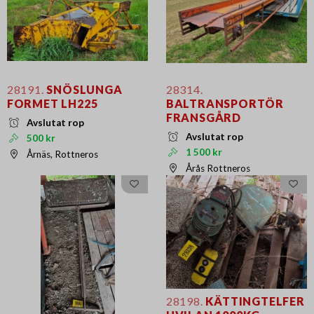
28191.
SNÖSLUNGA
28314.
FORMET LH225
BALTRANSPORTÖR
FRANSGÅRD
Avslutat rop
Avslutat rop
500 kr
1 500 kr
Årnäs, Rottneros
Årås Rottneros
28198.
KÄTTINGTELFER