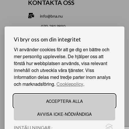
KONTAKTA OSS
info@bna.nu
070-2813890
Norrgårdsgatan 9a, 686 35 Sunne
Vi bryr oss om din integritet
Bjälverud 540, 68693 Sunne
Vi använder cookies för att ge dig en bättre och
mer personlig upplevelse. De hjälper oss att
förstå hur webbplatsen används, visa relevant
HJÄLPSAMMA SIDOR
innehåll och utveckla våra tjänster. Viss
information delas med tredje parter inom analys
Något du vill sälja?
och marknadsföring.
Cookiepolicy
.
Att köpa från oss
Om oss
ACCEPTERA ALLA
Våra auktioner
Kundservice
AVVISA ICKE-NÖDVÄNDIGA
INSTÄLLNINGAR