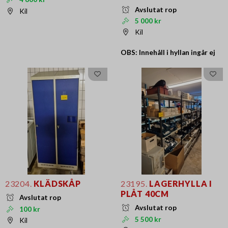
Avslutat rop
Kil
5 000 kr
Kil
OBS: Innehåll i hyllan ingår ej
23204.
KLÄDSKÅP
23195.
LAGERHYLLA I
PLÅT 40CM
Avslutat rop
Avslutat rop
100 kr
5 500 kr
Kil