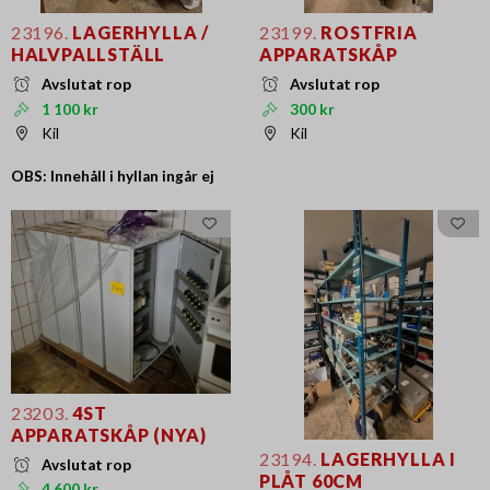
23196.
LAGERHYLLA /
23199.
ROSTFRIA
HALVPALLSTÄLL
APPARATSKÅP
Avslutat rop
Avslutat rop
1 100 kr
300 kr
Kil
Kil
OBS: Innehåll i hyllan ingår ej
23203.
4ST
APPARATSKÅP (NYA)
23194.
LAGERHYLLA I
Avslutat rop
PLÅT 60CM
4 600 kr