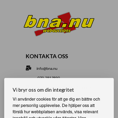
KONTAKTA OSS
info@bna.nu
070-2813890
Norrgårdsgatan 9a, 686 35 Sunne
Vi bryr oss om din integritet
Bjälverud 540, 68693 Sunne
Vi använder cookies för att ge dig en bättre och
mer personlig upplevelse. De hjälper oss att
förstå hur webbplatsen används, visa relevant
HJÄLPSAMMA SIDOR
innehåll och utveckla våra tjänster. Viss