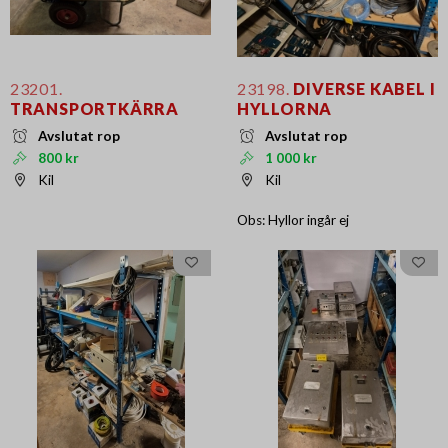
23201.
23198.
DIVERSE KABEL I
TRANSPORTKÄRRA
HYLLORNA
Avslutat rop
Avslutat rop
800 kr
1 000 kr
Kil
Kil
Obs: Hyllor ingår ej