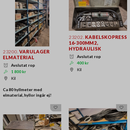
23202.
KABELSKOPRESS
16-300MM2,
HYDRAULISK
23200.
VARULAGER
Avslutat rop
ELMATERIAL
400 kr
Avslutat rop
Kil
1 800 kr
Kil
Ca 80 hyllmeter med
elmaterial, hyllor ingår ej!