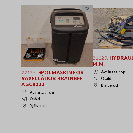
21129.
HYDRAU
M.M.
Avslutat rop
22125.
SPOLMASKIN FÖR
VÄXELLÅDOR BRAINBEE
Osåld
AGC8200
Bjälverud
Avslutat rop
Osåld
Bjälverud