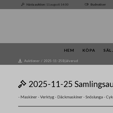
Nästa auktion:
11 augusti 14:00
Budnotiser
HEM
KÖPA
SÄL
Auktioner
/
2025-11-25 Bjälverud
2025-11-25 Samlingsau
- Maskiner - Verktyg - Däckmaskiner - Snöslunga - Cyk