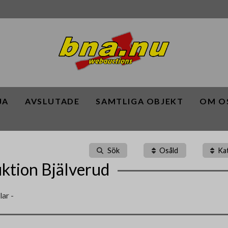
JA
AVSLUTADE
SAMTLIGA OBJEKT
OM O
Sök
Osåld
Ka
ktion Bjälverud
lar -