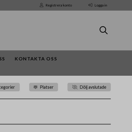
Registrera konto
Logga in
SS
KONTAKTA OSS
tegorier
Platser
Dölj avslutade