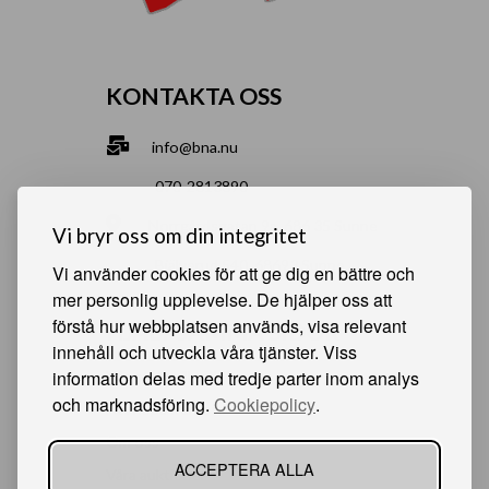
KONTAKTA OSS
info@bna.nu
070-2813890
Norrgårdsgatan 9a, 686 35 Sunne
Vi bryr oss om din integritet
Bjälverud 540, 68693 Sunne
Vi använder cookies för att ge dig en bättre och
mer personlig upplevelse. De hjälper oss att
förstå hur webbplatsen används, visa relevant
HJÄLPSAMMA SIDOR
innehåll och utveckla våra tjänster. Viss
information delas med tredje parter inom analys
Något du vill sälja?
och marknadsföring.
Cookiepolicy
.
Att köpa från oss
Om oss
ACCEPTERA ALLA
Våra auktioner