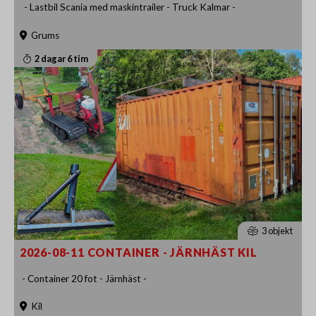
- Lastbil Scania med maskintrailer - Truck Kalmar -
Grums
2 dagar 6 tim
3 objekt
2026-08-11 CONTAINER - JÄRNHÄST KIL
- Container 20 fot - Järnhäst -
Kil