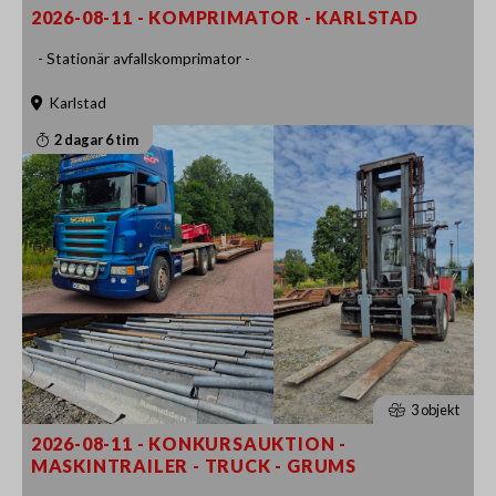
2026-08-11 - KOMPRIMATOR - KARLSTAD
- Stationär avfallskomprimator -
Karlstad
2 dagar 6 tim
3 objekt
2026-08-11 - KONKURSAUKTION -
MASKINTRAILER - TRUCK - GRUMS