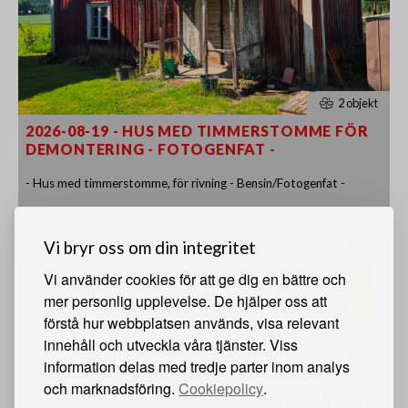
2 objekt
2026-08-19 - HUS MED TIMMERSTOMME FÖR
DEMONTERING - FOTOGENFAT -
- Hus med timmerstomme, för rivning - Bensin/Fotogenfat -
Hornnäs, Ekshärad
Vi bryr oss om din integritet
20 augusti 14:00
Vi använder cookies för att ge dig en bättre och
mer personlig upplevelse. De hjälper oss att
förstå hur webbplatsen används, visa relevant
innehåll och utveckla våra tjänster. Viss
information delas med tredje parter inom analys
och marknadsföring.
Cookiepolicy
.