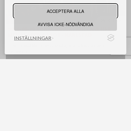
ACCEPTERA ALLA
50 objekt
AVVISA ICKE-NÖDVÄNDIGA
2026-08-20 KONKURSAUKTION - PARTIER
MED KLÄDER & SKOR - KARLSTAD
INSTÄLLNINGAR
- Partier med kläder, arbetskläder, skor och accessoarer -
Symaskiner -
Karlstad
Kommande auktioner
8 september 14:00