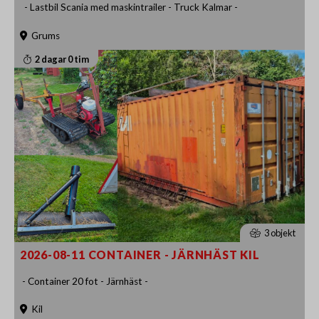
- Lastbil Scania med maskintrailer - Truck Kalmar -
Grums
2 dagar 0 tim
3 objekt
2026-08-11 CONTAINER - JÄRNHÄST KIL
- Container 20 fot - Järnhäst -
Kil