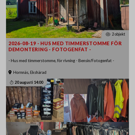
2 objekt
2026-08-19 - HUS MED TIMMERSTOMME FÖR
DEMONTERING - FOTOGENFAT -
- Hus med timmerstomme, för rivning - Bensin/Fotogenfat -
Hornnäs, Ekshärad
20 augusti 14:00