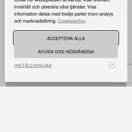
innehåll och utveckla våra tjänster. Viss
information delas med tredje parter inom analys
och marknadsföring.
Cookiepolicy
.
ACCEPTERA ALLA
178 objekt
AVVISA ICKE-NÖDVÄNDIGA
2026-08-26 - AVVECKLING AV RESTAURANG
BARÓN - KARLSTAD -
INSTÄLLNINGAR
- Restaurangutrustning - Vinkylar - Kyl/Frys - Bardiskar - Möbler
- Fler objekt kommer publiceras löpande under Augusti månad -
Auktionen öppnar för budgivning 12/8 -
Karlstad