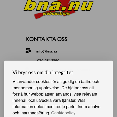
KONTAKTA OSS
info@bna.nu
070-2813890
Norrgårdsgatan 9a, 686 35 Sunne
Vi bryr oss om din integritet
Bjälverud 540, 68693 Sunne
Vi använder cookies för att ge dig en bättre och
mer personlig upplevelse. De hjälper oss att
förstå hur webbplatsen används, visa relevant
HJÄLPSAMMA SIDOR
innehåll och utveckla våra tjänster. Viss
information delas med tredje parter inom analys
Något du vill sälja?
och marknadsföring.
Cookiepolicy
.
Att köpa från oss