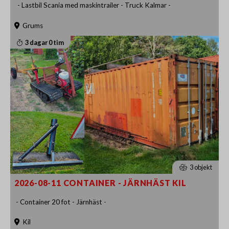
- Lastbil Scania med maskintrailer - Truck Kalmar -
Grums
3 dagar 0 tim
3 objekt
2026-08-11 CONTAINER - JÄRNHÄST KIL
- Container 20 fot - Järnhäst -
Kil