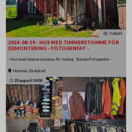
2 objekt
2026-08-19 - HUS MED TIMMERSTOMME FÖR
DEMONTERING - FOTOGENFAT -
- Hus med timmerstomme, för rivning - Bensin/Fotogenfat -
Hornnäs, Ekshärad
20 augusti 14:00