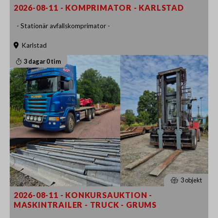
2026-08-11 - KOMPRIMATOR - KARLSTAD
- Stationär avfallskomprimator -
Karlstad
3 dagar 0 tim
3 objekt
2026-08-11 - KONKURSAUKTION -
MASKINTRAILER - TRUCK - GRUMS