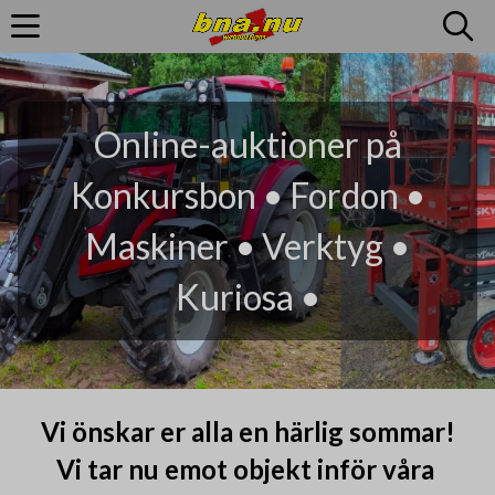
Online-auktioner på
Online-auktioner på
Konkursbon • Fordon •
Konkursbon • Fordon •
Maskiner • Verktyg •
Maskiner • Verktyg •
Kuriosa •
Kuriosa •
Vi önskar er alla en härlig sommar!
Vi tar nu emot objekt inför våra