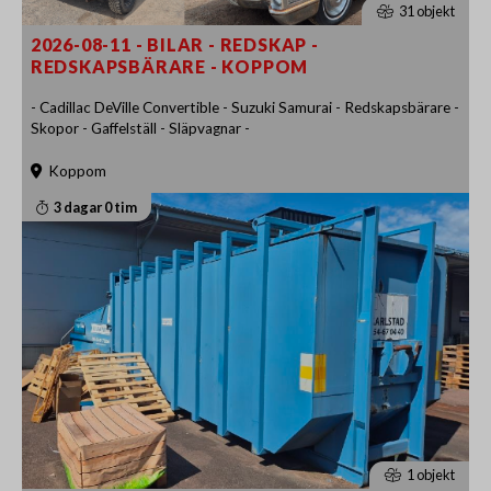
31 objekt
2026-08-11 - BILAR - REDSKAP -
REDSKAPSBÄRARE - KOPPOM
- Cadillac DeVille Convertible - Suzuki Samurai - Redskapsbärare -
Skopor - Gaffelställ - Släpvagnar -
Koppom
3 dagar 0 tim
1 objekt