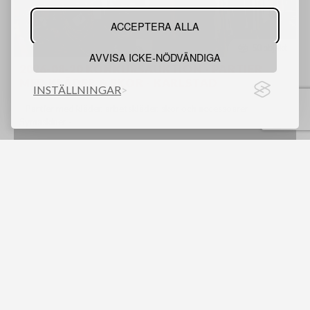
ACCEPTERA ALLA
50 objekt
AVVISA ICKE-NÖDVÄNDIGA
2026-08-20 KONKURSAUKTION - PARTIER
MED KLÄDER & SKOR - KARLSTAD
INSTÄLLNINGAR
- Partier med kläder, arbetskläder, skor och accessoarer -
Symaskiner -
Karlstad
Kommande auktioner
8 september 14:00