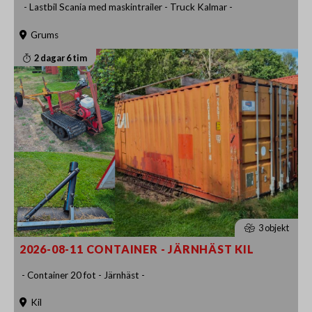
- Lastbil Scania med maskintrailer - Truck Kalmar -
Grums
2 dagar 6 tim
3 objekt
2026-08-11 CONTAINER - JÄRNHÄST KIL
- Container 20 fot - Järnhäst -
Kil