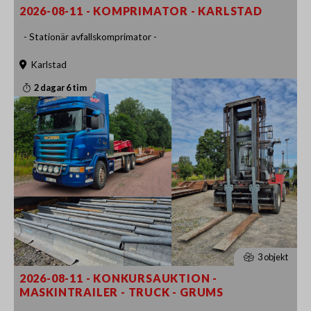
2026-08-11 - KOMPRIMATOR - KARLSTAD
- Stationär avfallskomprimator -
Karlstad
2 dagar 6 tim
3 objekt
2026-08-11 - KONKURSAUKTION -
MASKINTRAILER - TRUCK - GRUMS