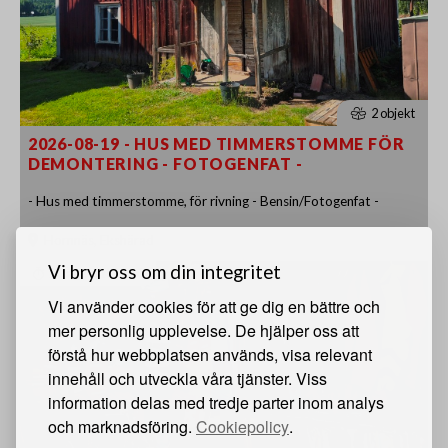
2 objekt
2026-08-19 - HUS MED TIMMERSTOMME FÖR
DEMONTERING - FOTOGENFAT -
- Hus med timmerstomme, för rivning - Bensin/Fotogenfat -
Hornnäs, Ekshärad
Vi bryr oss om din integritet
20 augusti 14:00
Vi använder cookies för att ge dig en bättre och
mer personlig upplevelse. De hjälper oss att
förstå hur webbplatsen används, visa relevant
innehåll och utveckla våra tjänster. Viss
information delas med tredje parter inom analys
och marknadsföring.
Cookiepolicy
.