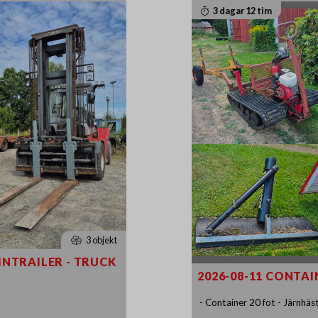
3 dagar 12 tim
3 objekt
INTRAILER - TRUCK
2026-08-11 CONTAI
- Container 20 fot - Järnhäst