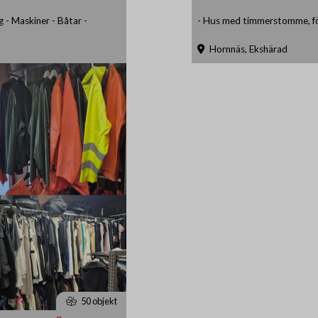
g - Maskiner - Båtar -
- Hus med timmerstomme, för
Hornnäs, Ekshärad
50 objekt