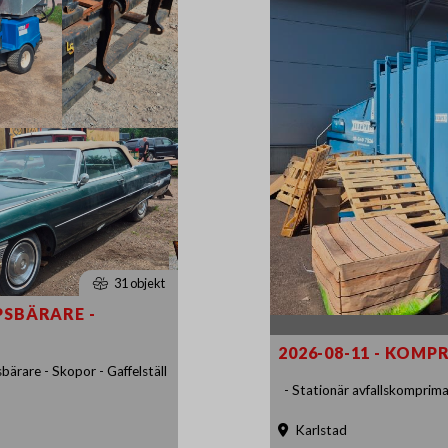
31 objekt
APSBÄRARE -
2026-08-11 - KOM
bärare - Skopor - Gaffelställ
- Stationär avfallskomprima
Karlstad