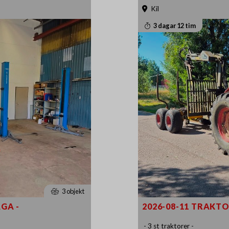
Kil
3 dagar 12 tim
3 objekt
GA -
2026-08-11 TRAKT
- 3 st traktorer -