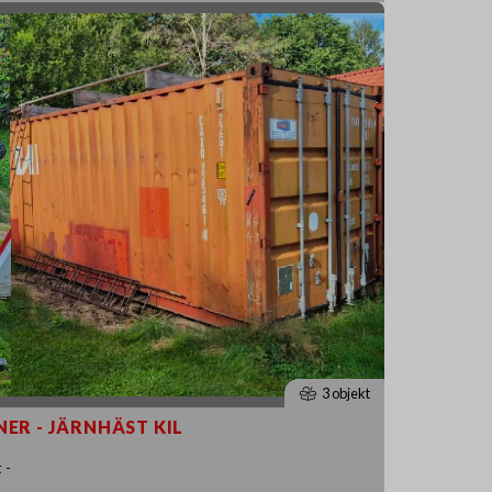
3 objekt
NER - JÄRNHÄST KIL
 -